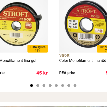
Tillfällig rea
Tillfä
11%
Stroft
 Monofilament-lina gul
Color Monofilament-lina röd
45 kr
ris:
REA pris: