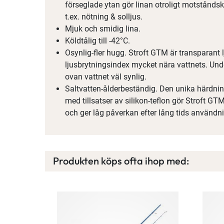
förseglade ytan gör linan otroligt motståndsk
t.ex. nötning & solljus.
Mjuk och smidig lina.
Köldtålig till -42°C.
Osynlig-fler hugg. Stroft GTM är transparant 
ljusbrytningsindex mycket nära vattnets. Unde
ovan vattnet väl synlig.
Saltvatten-ålderbeständig. Den unika härdn
med tillsatser av silikon-teflon gör Stroft G
och ger låg påverkan efter lång tids användni
Produkten köps ofta ihop med: