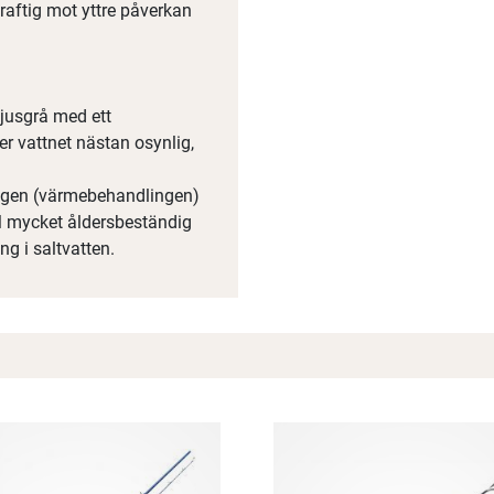
raftig mot yttre påverkan
ljusgrå med ett
r vattnet nästan osynlig,
ingen (värmebehandlingen)
TM mycket åldersbeständig
ng i saltvatten.
Spana in FJ Max
Ett exklusivt medlemskap med många förmåner.
Bättre priser, fri frakt på alla ordrar, bonuscheck varje månad
och mycket mer. Spara tusenlappar idag!