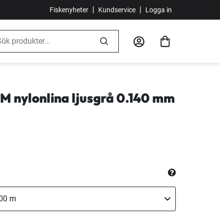
|
|
Fiskenyheter
Kundservice
Logga in
M nylonlina ljusgrå 0.140 mm