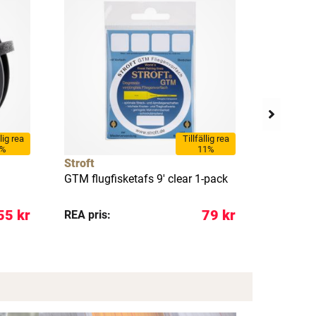
llig rea
Tillfällig rea
7%
11%
Stroft
Stroft
GTM flugfisketafs 9' clear 1-pack
GTM flugf
55 kr
79 kr
REA pris:
Pris: