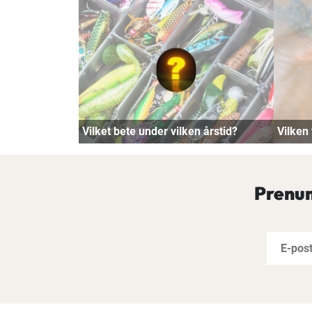
Vilket bete under vilken årstid?
Vilken 
Prenum