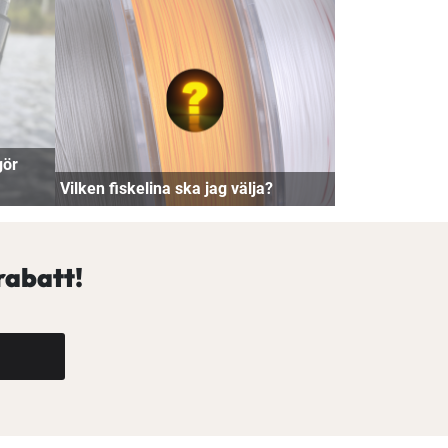
gör
Vilken fiskelina ska jag välja?
rabatt!