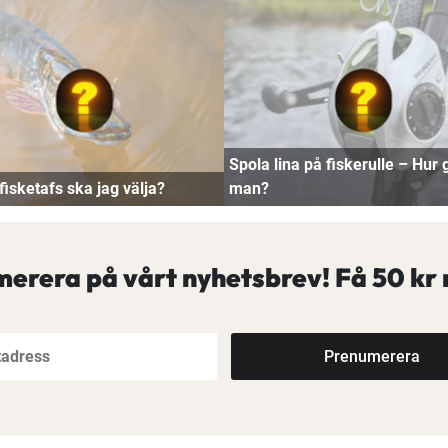
Spola lina på fiskerulle – Hur 
fisketafs ska jag välja?
man?
erera på vårt nyhetsbrev! Få
50 kr 
Prenumerera