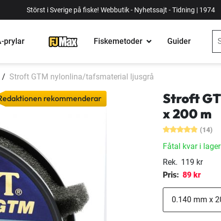
Störst i Sverige på fiske! Webbutik - Nyhetssajt - Tidning | 1974
-prylar
Fiskemetoder
Guider
Stroft GTM nylonlina/tafsmaterial ljusgrå
Stroft GT
Redaktionen rekommenderar
x 200 m
(14)
Fåtal kvar i lager
Rek.
119 kr
Pris:
89 kr