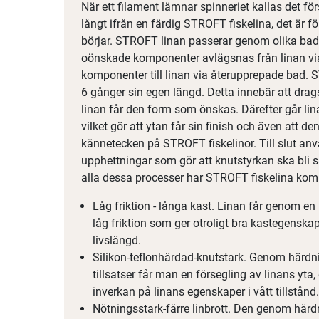
När ett filament lämnar spinneriet kallas det förs
långt ifrån en färdig STROFT fiskelina, det är 
börjar. STROFT linan passerar genom olika bad
oönskade komponenter avlägsnas från linan via d
komponenter till linan via återupprepade bad. 
6 gånger sin egen längd. Detta innebär att dra
linan får den form som önskas. Därefter går li
vilket gör att ytan får sin finish och även att den 
kännetecken på STROFT fiskelinor. Till slut anv
upphettningar som gör att knutstyrkan ska bli s
alla dessa processer har STROFT fiskelina kommi
Låg friktion - långa kast. Linan får genom en
låg friktion som ger otroligt bra kastegensk
livslängd.
Silikon-teflonhärdad-knutstark. Genom härdni
tillsatser får man en försegling av linans yta,
inverkan på linans egenskaper i vått tillstånd.
Nötningsstark-färre linbrott. Den genom här