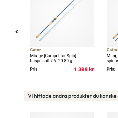
Gator
Gator
S 1-pack
Mirage [Competitor Spin]
Mirag
haspelspö 7'6" 20-80 g
spinn
129 kr
1 399 kr
Pris:
Pris:
Vi hittade andra produkter du kanske g