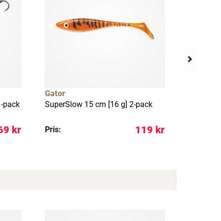
Gator
Westin
1-pack
SuperSlow 15 cm [16 g] 2-pack
Gift Box
favorites
69 kr
119 kr
Pris:
Pris: