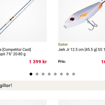
Läs mer här
Gator
e [Competitor Cast]
Jerk Jr 12.5 cm [45.5 g] SS 
spö 7'6" 20-80 g
1 399 kr
1
Pris:
illar!