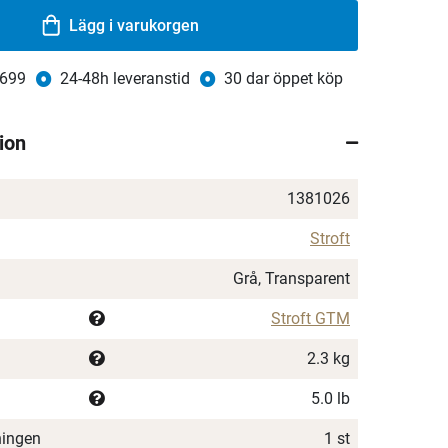
Lägg i varukorgen
 699
24-48h leveranstid
30 dar öppet köp
ion
1381026
Stroft
Grå, Transparent
Stroft GTM
2.3 kg
5.0 lb
ningen
1 st