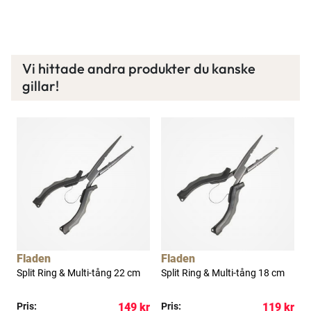
Vi hittade andra produkter du kanske
gillar!
Fladen
Fladen
Split Ring & Multi-tång 22 cm
Split Ring & Multi-tång 18 cm
P
s
kr
Pris:
149 kr
Pris:
119 kr
R