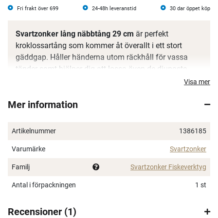
Fri frakt över 699
24-48h leveranstid
30 dar öppet köp
Svartzonker lång näbbtång 29 cm
är perfekt
kroklossartång som kommer åt överallt i ett stort
gäddgap. Håller händerna utom räckhåll för vassa
tänder samt hjälper dig att lossa även de djupaste
krokningarna. Greppvänligt och smalt handtag gör att
Visa mer
du lätt kan lossa krokarna medan du håller ett stadigt
Mer information
gälgrepp. Tillverkad i teflon-coatad stål med
gummerade handtag för grymt grepp även i blöta
miljöer. Glöm inte att serva din tång med lite olja.
Artikelnummer
1386185
Varumärke
Svartzonker
Familj
Svartzonker Fiskeverktyg
Antal i förpackningen
1 st
Recensioner
1