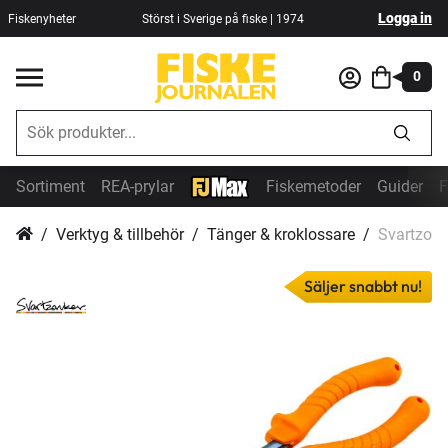
Logga in
Fiskenyheter
Störst i Sverige på fiske | 1974
0
Sortiment
REA-prylar
Fiskemetoder
Guider
F
Verktyg & tillbehör
Tänger & kroklossare
Svartzonk
Säljer snabbt nu!