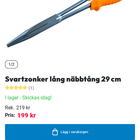
1/2
1/2
1/2
Svartzonker lång näbbtång 29 cm
(1)
I lager
- Skickas idag!
Rek.
219 kr
199 kr
Pris:
Lägg i varukorgen