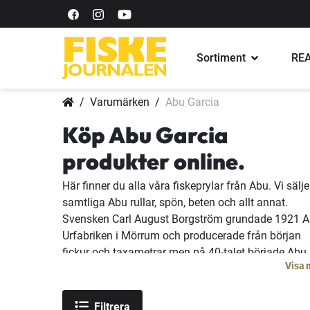
Sortiment
REA
Varumärken
Abu Garcia
Köp Abu Garcia
produkter online.
Här finner du alla våra fiskeprylar från Abu. Vi sälje
samtliga Abu rullar, spön, beten och allt annat.
Svensken Carl August Borgström grundade 1921 
Urfabriken i Mörrum och producerade från början
fickur och taxametrar men på 40-talet började Abu
Visa 
tillverka sportfiskeprodukter. 1941 introducerades 
första spinnrullen och sedan dess har Abu Garcia
producerat fiskeutrustning i alla prisklasser. Nume
Filtrera