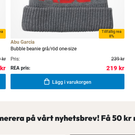
rea
Tillfällig rea
8%
Abu Garcia
Bubble beanie grå/röd one-size
Pris:
 kr
239 kr
kr
219 kr
REA pris:
Lägg i varukorgen
erera på vårt nyhetsbrev! Få
50 kr 