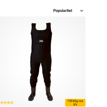
Tillfällig rea
8%