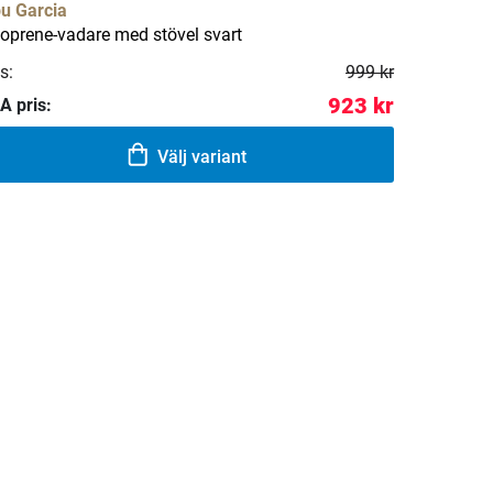
u Garcia
oprene-vadare med stövel svart
s:
999 kr
923 kr
A pris:
Välj variant