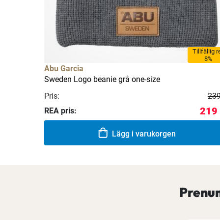
Tillfällig 
8%
Abu Garcia
Sweden Logo beanie grå one-size
Pris:
239
219 
REA pris:
Lägg i varukorgen
Prenum