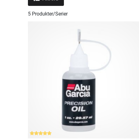
är Abu Garcia amerikanskt och ingår i
företagsgruppen Pure Fishing. Fiskejournalen är
5
Produkter/Serier
givetvis en Abu-Proffsbutik och dessa produkter k
du även finna på vår proffsbutiksida.