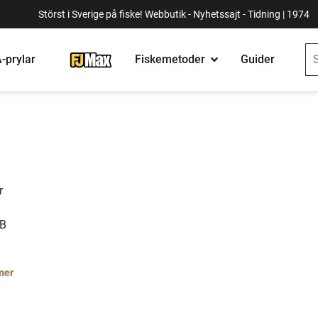
Störst i Sverige på fiske! Webbutik - Nyhetssajt - Tidning | 1974
-prylar
Fiskemetoder
Guider
r
AB
mer
den
ra