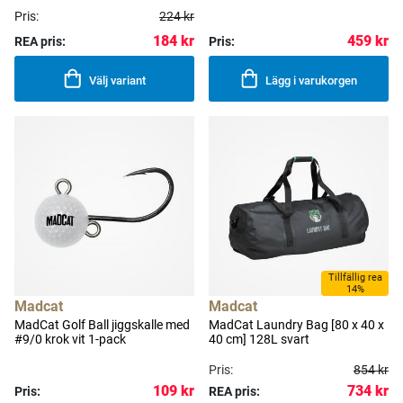
Pris:
224 kr
184 kr
459 kr
REA pris:
Pris:
Välj variant
Lägg i varukorgen
Tillfällig rea
14%
Madcat
Madcat
MadCat Golf Ball jiggskalle med
MadCat Laundry Bag [80 x 40 x
#9/0 krok vit 1-pack
40 cm] 128L svart
Pris:
854 kr
734 kr
109 kr
Pris:
REA pris: