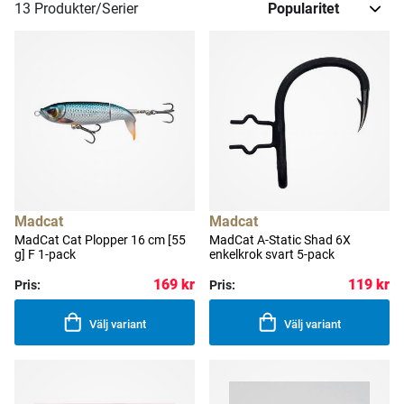
13
Produkter/Serier
Madcat
Madcat
MadCat Cat Plopper 16 cm [55
MadCat A-Static Shad 6X
g] F 1-pack
enkelkrok svart 5-pack
169 kr
119 kr
Pris:
Pris:
Välj variant
Välj variant