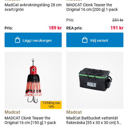
MadCat avkrokningstång 28 cm
MADCAT Clonk Teaser the
svart/grön
Original 16 cm [200 g] 1-pack
Pris:
251 kr
189 kr
191 kr
Pris:
REA pris:
Lägg i varukorgen
Välj variant
Tillfällig rea
18%
Madcat
Madcat
MADCAT Clonk Teaser the
MadCat Baitbucket vattentät
Original 16 cm [150 g] 1-pack
fiskeväska [55 x 30 x 30 cm] 50L
svart