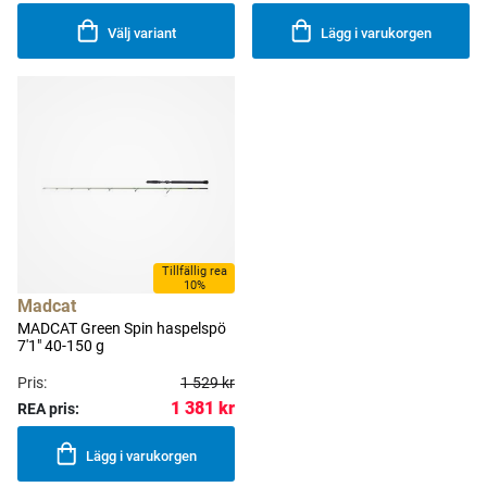
Välj variant
Lägg i varukorgen
Tillfällig rea
10%
Madcat
MADCAT Green Spin haspelspö
7'1" 40-150 g
Pris:
1 529 kr
1 381 kr
REA pris:
Lägg i varukorgen