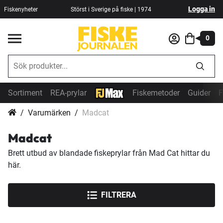
Logga in
Fiskenyheter
Störst i Sverige på fiske | 1974
0
Sortiment
REA-prylar
Fiskemetoder
Guider
F
Varumärken
Madcat
Madcat
Brett utbud av blandade fiskeprylar från Mad Cat hittar du
här.
FILTRERA