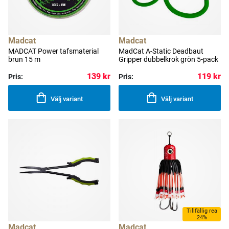
Madcat
Madcat
MADCAT Power tafsmaterial
MadCat A-Static Deadbaut
brun 15 m
Gripper dubbelkrok grön 5-pack
139 kr
119 kr
Pris:
Pris:
Välj variant
Välj variant
Tillfällig rea
24%
Madcat
Madcat