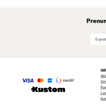
Prenum
IN
All
Om
Ko
Lo
Kar