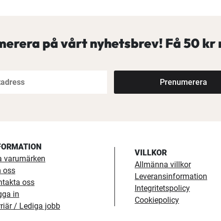
erera på vårt nyhetsbrev! Få
50 kr 
Prenumerera
FORMATION
VILLKOR
a varumärken
Allmänna villkor
 oss
Leveransinformation
ntakta oss
Integritetspolicy
gga in
Cookiepolicy
riär / Lediga jobb