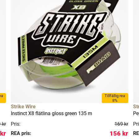
rea
Tillfällig rea
8%
Strike Wire
St
Instinct X8 flätlina gloss green 135 m
Pe
 kr
Pris:
169 kr
Pri
kr
156 kr
REA pris:
RE