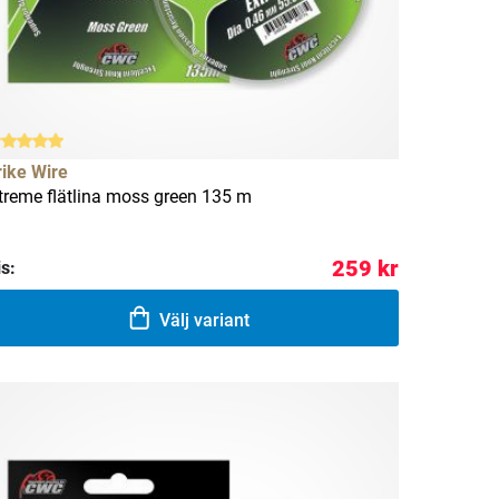
rike Wire
treme flätlina moss green 135 m
259 kr
is:
Välj variant