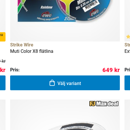
rea
Strike Wire
St
Muti Color X8 flätlina
Ex
 kr
kr
649 kr
Pris:
Pr
Välj variant