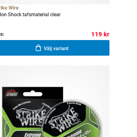
rike Wire
lon Shock tafsmaterial clear
119 kr
is:
Välj variant