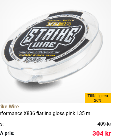
Tillfällig rea
26%
rike Wire
rformance X836 flätlina gloss pink 135 m
s:
409 kr
304 kr
A pris: