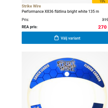
15%
Strike Wire
Performance X836 flätlina bright white 135 m
Pris:
319
270 
REA pris:
Välj variant