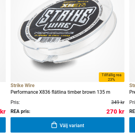
Tillfällig rea
23%
Strike Wire
St
Performance X836 flätlina timber brown 135 m
Pr
Pris:
349 kr
Pri
kr
270 kr
REA pris:
RE
Välj variant