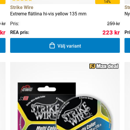
14%
Strike Wire
St
Extreme flätlina hi-vis yellow 135 mm
Ny
 kr
Pris:
259 kr
kr
223 kr
REA pris:
Pr
Välj variant