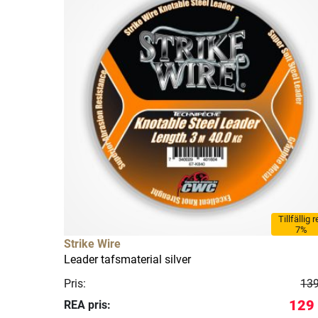
Tillfällig 
7%
Strike Wire
Leader tafsmaterial silver
Pris:
139
129 
REA pris: