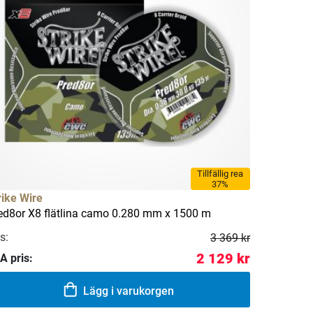
Tillfällig rea
37%
rike Wire
ed8or X8 flätlina camo 0.280 mm x 1500 m
s:
3 369 kr
2 129 kr
A pris:
Lägg i varukorgen