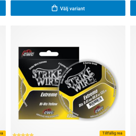
Välj variant
rea
Tillfällig rea