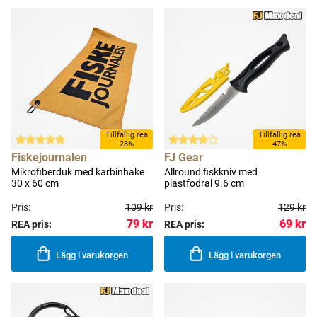
Tillfällig rea
Tillfällig rea
28%
47%
Fiskejournalen
FJ Gear
Mikrofiberduk med karbinhake
Allround fiskkniv med
30 x 60 cm
plastfodral 9.6 cm
Pris:
109 kr
Pris:
129 kr
79 kr
69 kr
REA pris:
REA pris:
Lägg i varukorgen
Lägg i varukorgen