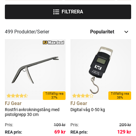
FILTRERA
499
Produkter/Serier
Tillfällig rea
Tillfällig rea
37%
38%
FJ Gear
FJ Gear
Rostfri avkrokningstång med
Digital våg 0-50 kg
pistolgrepp 30 cm
Pris:
109 kr
Pris:
209 kr
69 kr
129 kr
REA pris:
REA pris: