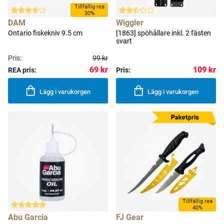
Tillfällig rea
30%
DAM
Wiggler
Ontario fiskekniv 9.5 cm
[1863] spöhållare inkl. 2 fästen
svart
Pris:
99 kr
69 kr
109 kr
REA pris:
Pris:
Lägg i varukorgen
Lägg i varukorgen
Tillfällig rea
40%
Abu Garcia
FJ Gear