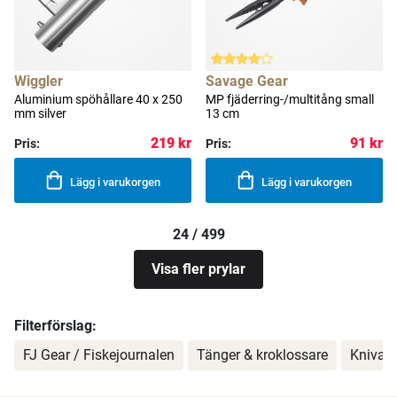
Wiggler
Savage Gear
Aluminium spöhållare 40 x 250
MP fjäderring-/multitång small
mm silver
13 cm
219 kr
91 kr
Pris:
Pris:
Lägg i varukorgen
Lägg i varukorgen
24 / 499
Visa fler prylar
Filterförslag:
FJ Gear / Fiskejournalen
Tänger & kroklossare
Knivar