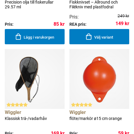
Precision olja till fiskerullar
Fiskknivset – Allround och
29.57 ml
Filékniv med plastfodral
249 kr
Pris:
149 kr
85 kr
Pris:
REA pris:
Lägg i varukorgen
Välj variant
Wiggler
Wiggler
Klassisk trä-/vadarhåv
flöte/markör ø15 cm orange
169 kr
59 kr
Pris:
Pris: