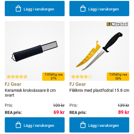
Lägg i varukorgen
Lägg i varukorgen
Tillfällig rea
Tillfällig rea
37%
36%
FJ Gear
FJ Gear
Keramisk krokvässare 8 cm
Filékniv med plastfodral 15.8 cm
svart
Pris:
109 kr
Pris:
139 kr
69 kr
89 kr
REA pris:
REA pris:
Lägg i varukorgen
Lägg i varukorgen