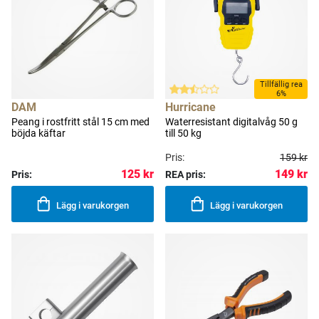
Tillfällig rea
6%
DAM
Hurricane
Peang i rostfritt stål 15 cm med
Waterresistant digitalvåg 50 g
böjda käftar
till 50 kg
Pris:
159 kr
149 kr
125 kr
Pris:
REA pris:
Lägg i varukorgen
Lägg i varukorgen