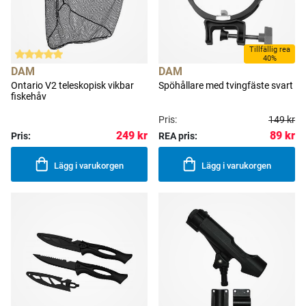
Tillfällig rea
40%
DAM
DAM
Ontario V2 teleskopisk vikbar
Spöhållare med tvingfäste svart
fiskehåv
Pris:
149 kr
89 kr
249 kr
Pris:
REA pris:
Lägg i varukorgen
Lägg i varukorgen