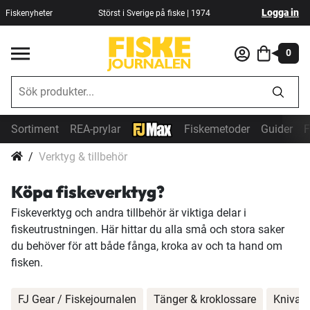
Logga in
Fiskenyheter
Störst i Sverige på fiske | 1974
0
Sortiment
REA-prylar
Fiskemetoder
Guider
F
Verktyg & tillbehör
Köpa fiskeverktyg?
Fiskeverktyg och andra tillbehör är viktiga delar i
fiskeutrustningen. Här hittar du alla små och stora saker
du behöver för att både fånga, kroka av och ta hand om
fisken.
FJ Gear / Fiskejournalen
Tänger & kroklossare
Knivar