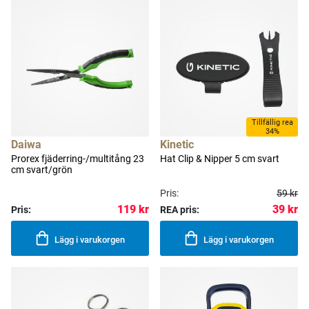
Tillfällig rea
34%
Daiwa
Kinetic
Prorex fjäderring-/multitång 23
Hat Clip & Nipper 5 cm svart
cm svart/grön
Pris:
59 kr
39 kr
119 kr
Pris:
REA pris:
Lägg i varukorgen
Lägg i varukorgen