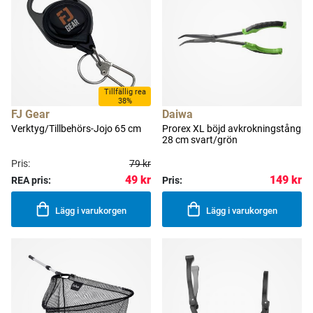
Tillfällig rea
38%
FJ Gear
Daiwa
Verktyg/Tillbehörs-Jojo 65 cm
Prorex XL böjd avkrokningstång
28 cm svart/grön
Pris:
79 kr
49 kr
149 kr
REA pris:
Pris:
Lägg i varukorgen
Lägg i varukorgen