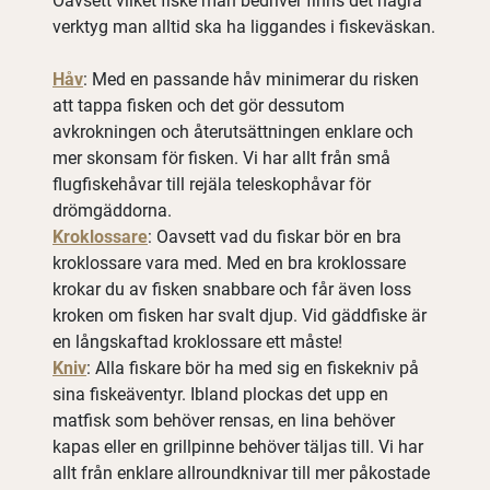
Oavsett vilket fiske man bedriver finns det några
verktyg man alltid ska ha liggandes i fiskeväskan.
Håv
: Med en passande håv minimerar du risken
att tappa fisken och det gör dessutom
avkrokningen och återutsättningen enklare och
mer skonsam för fisken. Vi har allt från små
flugfiskehåvar till rejäla teleskophåvar för
drömgäddorna.
Kroklossare
: Oavsett vad du fiskar bör en bra
kroklossare vara med. Med en bra kroklossare
krokar du av fisken snabbare och får även loss
kroken om fisken har svalt djup. Vid gäddfiske är
en långskaftad kroklossare ett måste!
Kniv
: Alla fiskare bör ha med sig en fiskekniv på
sina fiskeäventyr. Ibland plockas det upp en
matfisk som behöver rensas, en lina behöver
kapas eller en grillpinne behöver täljas till. Vi har
allt från enklare allroundknivar till mer påkostade