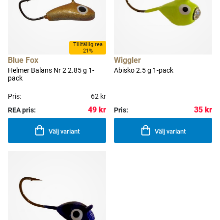
Tillfällig rea
21%
Blue Fox
Wiggler
Helmer Balans Nr 2 2.85 g 1-
Abisko 2.5 g 1-pack
pack
Pris:
62 kr
49 kr
35 kr
REA pris:
Pris:
Välj variant
Välj variant