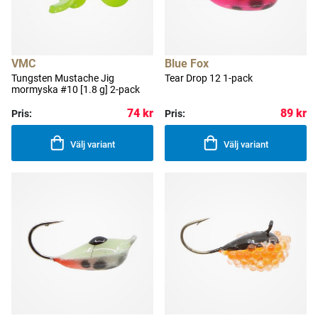
VMC
Blue Fox
Tungsten Mustache Jig
Tear Drop 12 1-pack
mormyska #10 [1.8 g] 2-pack
74 kr
89 kr
Pris:
Pris:
Välj variant
Välj variant