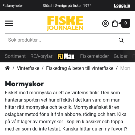
Logga in
Fiskenyheter
Störst i Sverige på fiske | 1974
0
Sortiment
REA-prylar
Fiskemetoder
Guider
F
Vinterfiske
Fiskedrag & beten till vinterfiske
Mormy
Mormyskor
Fisket med mormyska är ett av vinterns finlir. Den som
hanterar sporten vet hur effektivt det kan vara om man
hittar rätt mormyska och teknik. Mormyskafisket är en
oslagbar metod för allt från abborre, röding och harr. Kika
på vårt lager av mormyskor - köp en klassiker och toppa
med en som du inte testat. Kanska hittar du en ny favorit?