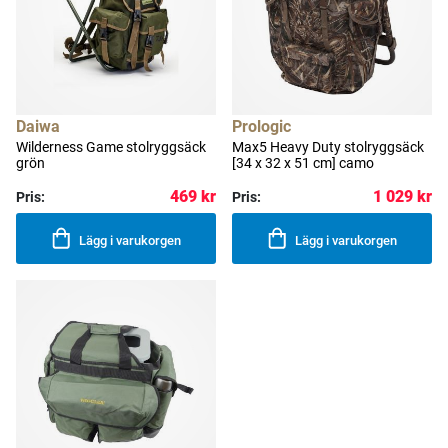
Daiwa
Prologic
Wilderness Game stolryggsäck
Max5 Heavy Duty stolryggsäck
grön
[34 x 32 x 51 cm] camo
469 kr
1 029 kr
Pris:
Pris:
Lägg i varukorgen
Lägg i varukorgen