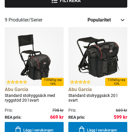
FILTRERA
9
Produkter/Serier
Tillfällig rea
Tillfällig rea
16%
10%
Abu Garcia
Abu Garcia
Standard stolryggsäck med
Standard stolryggsäck 20 l
ryggstöd 20 l svart
svart
Pris:
798 kr
Pris:
669 kr
669 kr
599 kr
REA pris:
REA pris:
Lägg i varukorgen
Lägg i varukorgen