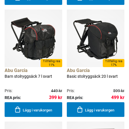
Tillfällig rea
Tillfällig rea
11%
17%
Abu Garcia
Abu Garcia
Barn stolryggsäck 7 l svart
Basic stolryggsäck 20 l svart
Pris:
449 kr
Pris:
599 kr
399 kr
499 kr
REA pris:
REA pris:
Lägg i varukorgen
Lägg i varukorgen