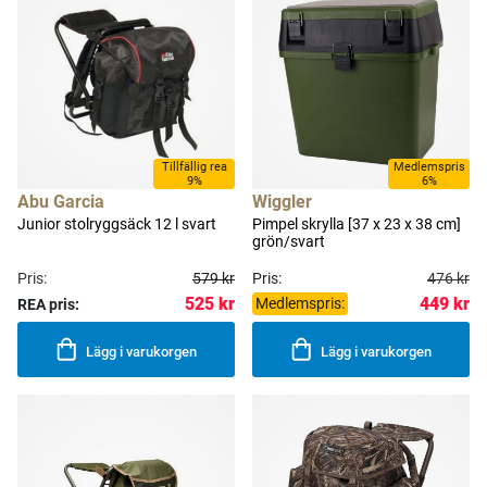
Tillfällig rea
Medlemspris
9%
6%
Abu Garcia
Wiggler
Junior stolryggsäck 12 l svart
Pimpel skrylla [37 x 23 x 38 cm]
grön/svart
Pris:
579 kr
Pris:
476 kr
525 kr
449 kr
Medlemspris:
REA pris:
Lägg i varukorgen
Lägg i varukorgen