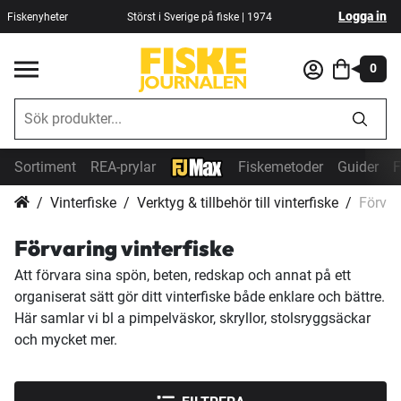
Logga in
Fiskenyheter
Störst i Sverige på fiske | 1974
0
Sortiment
REA-prylar
Fiskemetoder
Guider
F
Vinterfiske
Verktyg & tillbehör till vinterfiske
Förvar
Förvaring vinterfiske
Att förvara sina spön, beten, redskap och annat på ett
organiserat sätt gör ditt vinterfiske både enklare och bättre.
Här samlar vi bl a pimpelväskor, skryllor, stolsryggsäckar
och mycket mer.