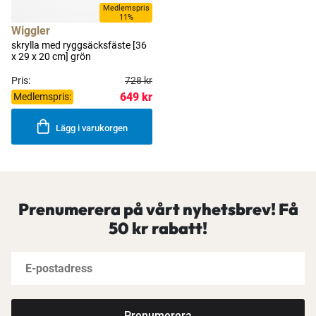
Medlemspris
11%
Wiggler
skrylla med ryggsäcksfäste [36
x 29 x 20 cm] grön
Pris:
728 kr
649 kr
Medlemspris:
Lägg i varukorgen
Prenumerera på vårt nyhetsbrev! Få
50 kr rabatt!
Prenumerera