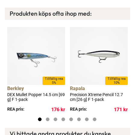
Produkten köps ofta ihop med:
a
Tillfällig rea
Tillfällig rea
5%
10%
Berkley
Rapala
9
DEX Mullet Popper 14.5 cm [69
Precision Xtreme Pencil 12.7
B
g] F 1-pack
cm [26 g] F 1-pack
1
kr
REA pris:
176 kr
REA pris:
171 kr
R
Vi hittade andra produkter du kanske