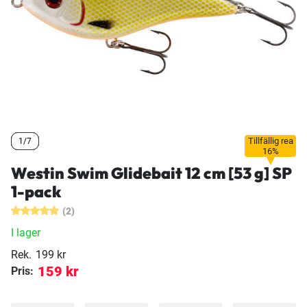
Tillfällig rea
1/7
1/7
1/7
16%
Westin Swim Glidebait 12 cm [53 g] SP
1-pack
(2)
I lager
Rek.
199 kr
159 kr
Pris: