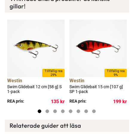
gillar!
Tillfällig rea
Tillfällig rea
29%
9%
Westin
Westin
-
Swim Glidebait 12 cm [58 g] S
Swim Glidebait 15 cm [107 g]
S
1-pack
SP 1-pack
1
kr
REA pris:
135 kr
REA pris:
199 kr
R
Relaterade guider att läsa