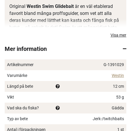
Original
Westin Swim Glidebait
är en väl etablerad
favorit bland många proffsguider, som vet att alla
deras kunder med lätthet kan kasta och fånga fisk på
betet – så enkelt är det! Swim är ett mångsidigt bete
som kan fiskas med ett flertal olika tekniker som ”pull
Visa mer
and wind”, vanlig rak invevning, snabbt eller långsamt,
Mer information
eller försiktigt jerkas hem med återkommande
spinnstopp för att skapa rörelser som påminner om en
skadad eller panikslagen bytesfisk. Så snart du börjar
Artikelnummer
G-1391029
veva simmar Swim i unika S-kurvor som attraherar
Varumärke
Westin
rovfisken. Ett brett utbud av storlekar, sjunkhastigheter
och väl beprövade färger gör Swim till en mångsidig
Längd på bete
12 cm
fiskfångare av rang. Westin Swim – ditt hemliga
Vikt
vapen!
53 g
Vad ska du fiska?
Gädda
Material: ABS-plast
Blyfri konstruktion
Typ av bete
Jerk-/twitchbaits
Sylvassa carbon steel hooks
Antal i förpackningen
1 st
Genomgående wirekonstruktion