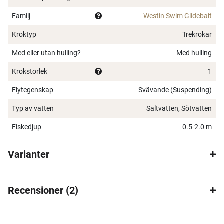
Långkastande design
Familj
Westin Swim Glidebait
Detaljerade handmålade färger
Mångsidigt bete – gädda, gös, abborre, bass och
Kroktyp
Trekrokar
muskie
Med eller utan hulling?
Med hulling
Vikt: 6.5 cm 9 g | 10 cm Low Floating 31 g | 10 cm
Sinking 34 g | 12 cm Suspending 53 g | 12 cm Sinking
Krokstorlek
1
58 g | 15 cm Suspending 107 g | 15 cm Sinking 115 g
Flytegenskap
Svävande (Suspending)
Typ av vatten
Saltvatten, Sötvatten
Fiskedjup
0.5-2.0 m
Varianter
Recensioner
2