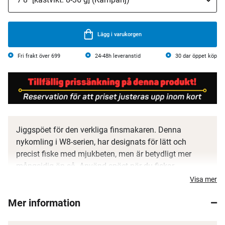
Lägg i varukorgen
Fri frakt över 699
24-48h leveranstid
30 dar öppet köp
Jiggspöet för den verkliga finsmakaren. Denna
nykomling i W8-serien, har designats för lätt och
precist fiske med mjukbeten, men är betydligt mer
mångsidig än så. Använd spöet när du fiskar
wobblers, twichbaits och alla typer av bladed jigs,
Visa mer
VersiTeez är utrustad med en otroligt känslig klinga,
Mer information
vilket gör att du kan upptäcka även de försiktigaste
hugg. Klingan är koncis med mycket ryggrad för