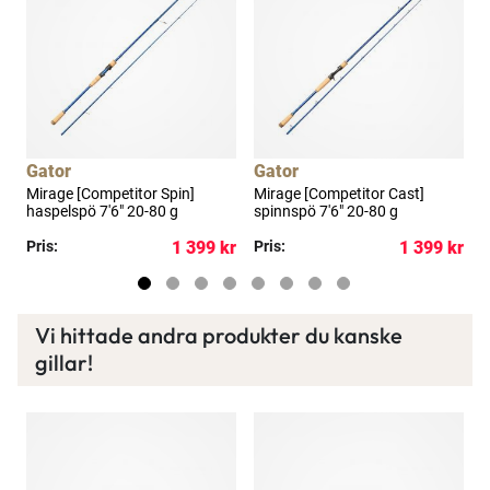
Gator
Gator
Mirage [Competitor Spin]
Mirage [Competitor Cast]
J
haspelspö 7'6" 20-80 g
spinnspö 7'6" 20-80 g
p
kr
Pris:
1 399 kr
Pris:
1 399 kr
P
Vi hittade andra produkter du kanske
gillar!