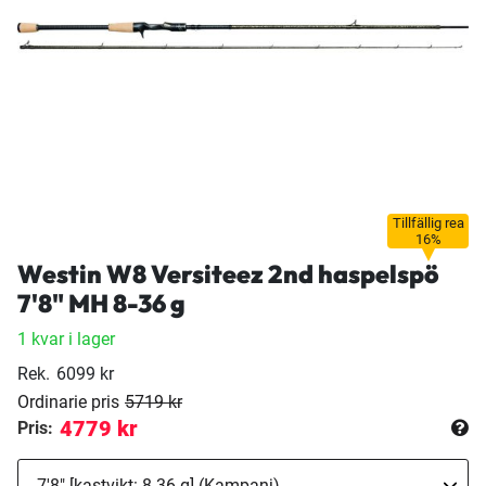
Tillfällig rea
16%
Westin W8 Versiteez 2nd haspelspö
7'8" MH 8-36 g
1 kvar i lager
Rek.
6099 kr
Ordinarie pris
5719 kr
4779 kr
Pris: