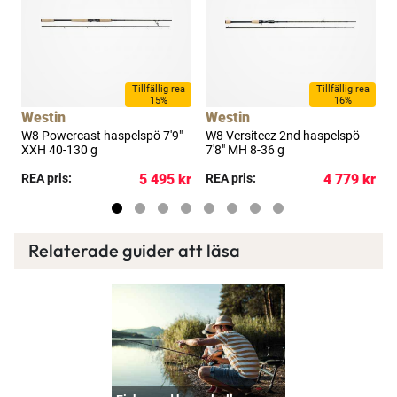
a
Tillfällig rea
Tillfällig rea
15%
16%
Westin
Westin
W8 Powercast haspelspö 7'9"
W8 Versiteez 2nd haspelspö
W
XXH 40-130 g
7'8" MH 8-36 g
7
kr
REA pris:
5 495 kr
REA pris:
4 779 kr
R
Relaterade guider att läsa