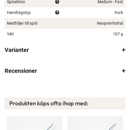
Levereras i återvinningsbar trekantig kartong och
Spöaktion
Medium - Fast
spöfodral i neopren
Handtagstyp
Kork
Unikt serienummer på varje spö
Medföljer till spöt
Neoprenfodral
×
Vikt
107 g
Varianter
Recensioner
Spana in FJ Max
Ett exklusivt medlemskap med många förmåner.
Bättre priser, fri frakt på alla ordrar, bonuscheck
varje månad och mycket mer. Spara tusenlappar
Produkten köps ofta ihop med:
idag!
Läs mer här