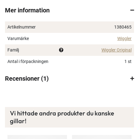
Mer information
Artikelnummer
1380465
Varumärke
Wiggler
Familj
Wiggler Original
Antal i förpackningen
1 st
Recensioner
1
×
Vi hittade andra produkter du kanske
Spana in FJ Max
gillar!
Ett exklusivt medlemskap med många förmåner.