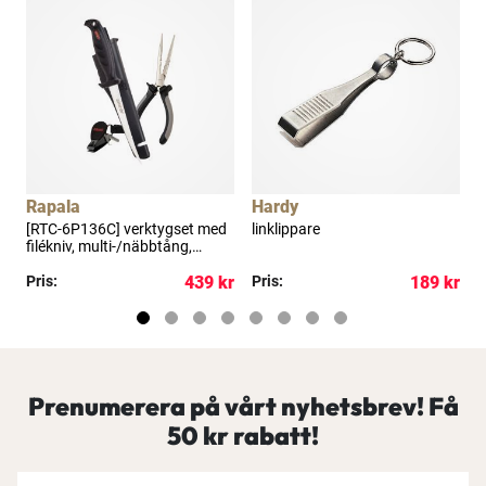
Bättre priser, fri frakt på alla ordrar, bonuscheck
varje månad och mycket mer. Spara tusenlappar
idag!
Läs mer här
Rapala
Hardy
[RTC-6P136C] verktygset med
linklippare
L
filékniv, multi-/näbbtång,
linklippare
kr
Pris:
439 kr
Pris:
189 kr
P
Prenumerera på vårt nyhetsbrev! Få
50 kr rabatt!