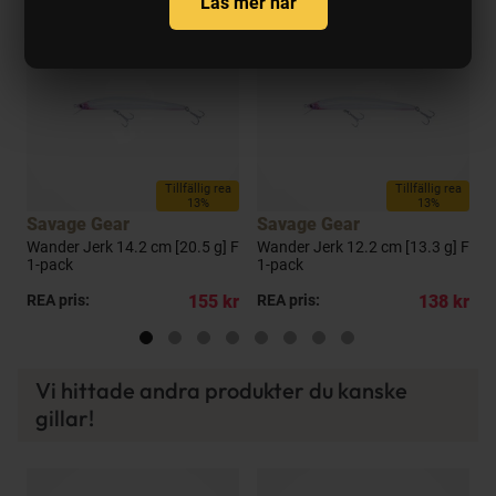
Läs mer här
Tillfällig rea
Tillfällig rea
13%
13%
Savage Gear
Savage Gear
Wander Jerk 14.2 cm [20.5 g] F
Wander Jerk 12.2 cm [13.3 g] F
S
1-pack
1-pack
g
kr
REA pris:
155 kr
REA pris:
138 kr
P
Vi hittade andra produkter du kanske
gillar!