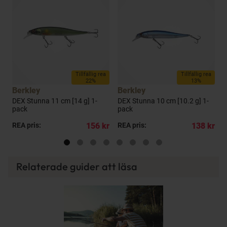
Tillfällig rea
Tillfällig rea
22%
13%
Berkley
Berkley
B
-
DEX Stunna 11 cm [14 g] 1-
DEX Stunna 10 cm [10.2 g] 1-
D
pack
pack
1
kr
REA pris:
156 kr
REA pris:
138 kr
P
Relaterade guider att läsa