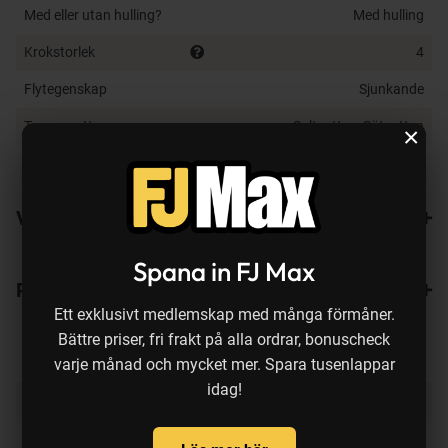
Med eller utan hulling?
Med hulling
Krokstorlek
4
Flytegenskap
Sjunkande
Typ av vatten
Saltvatten, Sötvatten
×
Fiskedjup
0.7-1.8 m
Varianter
Spana in FJ Max
Recensioner
Ett exklusivt medlemskap med många förmåner.
Bättre priser, fri frakt på alla ordrar, bonuscheck
varje månad och mycket mer. Spara tusenlappar
idag!
Produkten köps ofta ihop med: