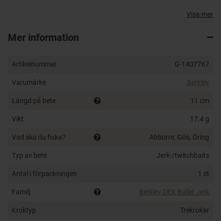
den lockande och triggar även den mest tveksamma
rovfisken.
Visa mer
Sjunkande
Mer information
Specialdesignat viktsystem
Vaggar lockande i vevstoppet
Artikelnummer
G-1407767
Nervöst simmönster
Tillverkad av högkvalitativa komponenter
Varumärke
Berkley
Längd på bete
11 cm
Vikt
17.4 g
Vad ska du fiska?
Abborre, Gös, Öring
Typ av bete
Jerk-/twitchbaits
Antal i förpackningen
1 st
Familj
Berkley DEX Bullet Jerk
Kroktyp
Trekrokar