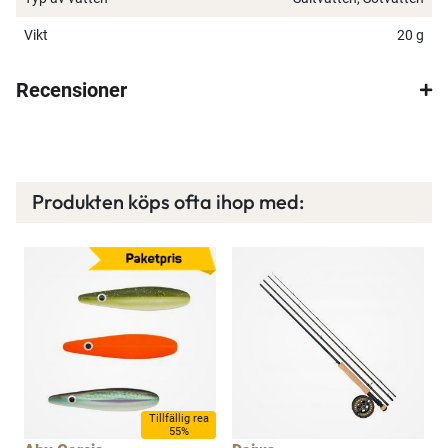
Vikt
20 g
Spana in FJ Max
Recensioner
Ett exklusivt medlemskap med många förmåner.
Bättre priser, fri frakt på alla ordrar, bonuscheck
varje månad och mycket mer. Spara tusenlappar
idag!
Produkten köps ofta ihop med:
Läs mer här
Tillfällig rea
55%