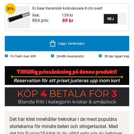
FJ Gear Keramisk krokvässare 8 cm svart
37%
Rek.
139 kr
69 kr
REA pris:
Lägg i varukorgen
Fri frakt över 699
24-48h leveranstid
30 dar öppet köp
Det här kitet innehåller trekrokar i de mest populära
storlekarna för mindre beten och stingertackel. Med
det här Fusion19-kitet är du alltid redo när du behöver