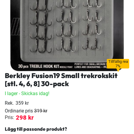
Tillfällig rea
7%
Berkley Fusion19 Small trekrokskit
[stl. 4, 6, 8] 30-pack
I lager
- Skickas idag!
Rek.
359 kr
Ordinarie pris
319 kr
298 kr
Pris:
Lägg till passande produkt?