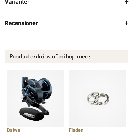
Varianter
×
Recensioner
Spana in FJ Max
Produkten köps ofta ihop med:
Ett exklusivt medlemskap med många förmåner.
Bättre priser, fri frakt på alla ordrar, bonuscheck
varje månad och mycket mer. Spara tusenlappar
idag!
Läs mer här
Daiwa
Fladen