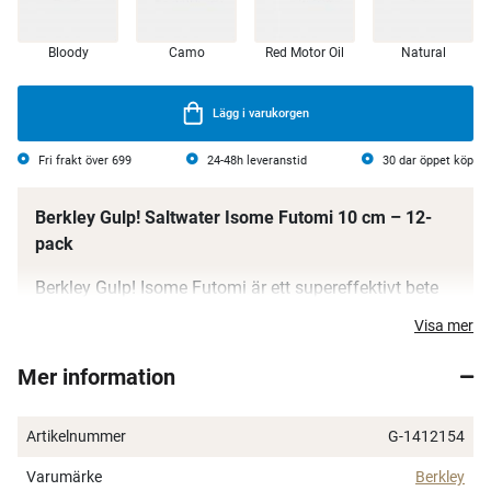
Bloody
Camo
Red Motor Oil
Natural
Lägg i varukorgen
Fri frakt över 699
24-48h leveranstid
30 dar öppet köp
Berkley Gulp! Saltwater Isome Futomi 10 cm – 12-
pack
Berkley Gulp! Isome Futomi är ett supereffektivt bete
för saltvattensfiske där doft och rörelse är helt
Visa mer
avgörande. Tack vare den extremt kraftiga
doftspridningen från Gulp!-formulan utökas
Mer information
huggzonen rejält, vilket ger fler kontakter och fler
landade fiskar.
Artikelnummer
G-1412154
Isome Futomi simmar och rör sig som ett levande byte
Varumärke
Berkley
och har en naturlig känsla i vattnet som lurar även