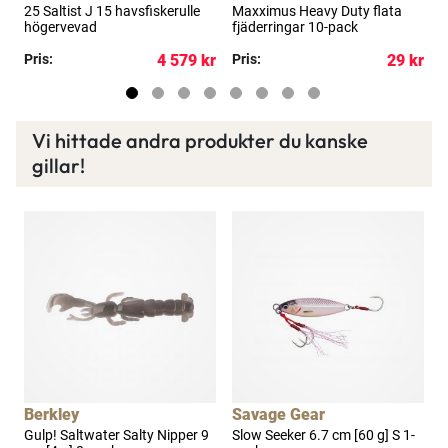
25 Saltist J 15 havsfiskerulle
Maxximus Heavy Duty flata
4
g
högervevad
fjäderringar 10-pack
[
kr
Pris:
4 579 kr
Pris:
29 kr
P
Vi hittade andra produkter du kanske
gillar!
Berkley
Savage Gear
Gulp! Saltwater Salty Nipper 9
Slow Seeker 6.7 cm [60 g] S 1-
S