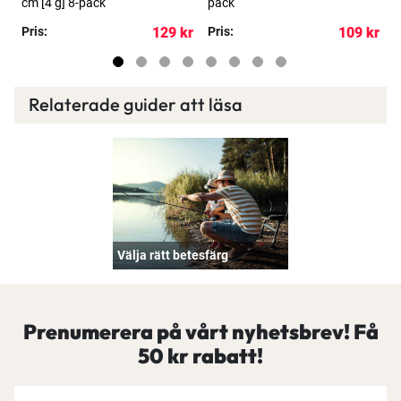
cm [4 g] 8-pack
pack
p
kr
Pris:
129 kr
Pris:
109 kr
P
Relaterade guider att läsa
Välja rätt betesfärg
Prenumerera på vårt nyhetsbrev! Få
50 kr rabatt!