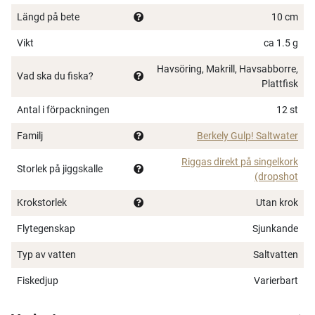
försiktiga fiskar. Perfekt för arter som torsk, makrill,
Längd på bete
10 cm
plattfisk, sej och andra saltvattensjägare.
Vikt
ca 1.5 g
Gulp! är nästa generation av softbaits – biologiskt
Havsöring, Makrill, Havsabborre,
Vad ska du fiska?
nedbrytbara, hyperattraktiva och designade för att
Plattfisk
prestera i alla förhållanden.
Antal i förpackningen
12 st
Familj
Berkely Gulp! Saltwater
Riggas direkt på singelkork
Storlek på jiggskalle
(dropshot
Krokstorlek
Utan krok
Flytegenskap
Sjunkande
Typ av vatten
Saltvatten
Fiskedjup
Varierbart