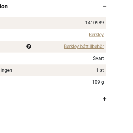
ion
1410989
Berkley
Berkley båttillbehör
Svart
ningen
1 st
109 g