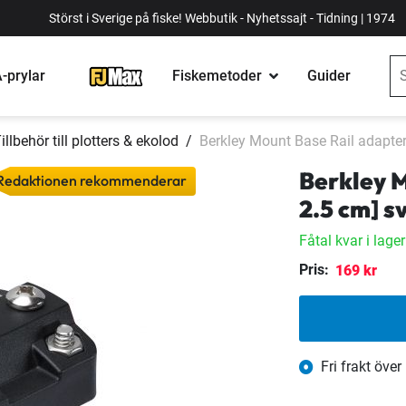
Störst i Sverige på fiske! Webbutik - Nyhetssajt - Tidning | 1974
-prylar
Fiskemetoder
Guider
illbehör till plotters & ekolod
Berkley Mount Base Rail adapter 
Berkley M
Redaktionen rekommenderar
2.5 cm] s
Fåtal kvar i lage
Pris:
169 kr
Fri frakt över