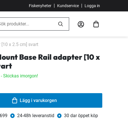
|
|
Fiskenyheter
Kundservice
Logga in
[10 x 2.5 cm] svart
ount Base Rail adapter [10 x
vart
r
- Skickas imorgon!
Lägg i varukorgen
 699
24-48h leveranstid
30 dar öppet köp