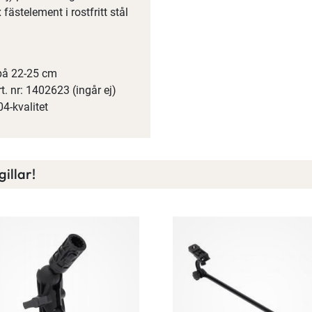
 fästelement i rostfritt stål
på 22-25 cm
t. nr: 1402623 (ingår ej)
Spana in FJ Max
04-kvalitet
Ett exklusivt medlemskap med många förmåner.
Bättre priser, fri frakt på alla ordrar, bonuscheck varje månad
och mycket mer. Spara tusenlappar idag!
illar!
Läs mer här