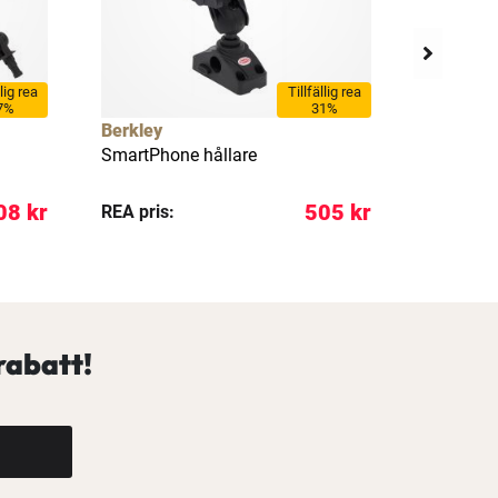
llig rea
Tillfällig rea
7%
31%
Berkley
Berkley
SmartPhone hållare
Organize
mugghåll
08 kr
505 kr
REA pris:
Pris:
rabatt!