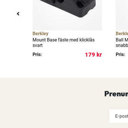
llfällig rea
5%
Berkley
Berkl
ta för
Mount Base fäste med klicklås
Ball 
svart
snabb
161 kr
179 kr
Pris:
Pris:
Prenum