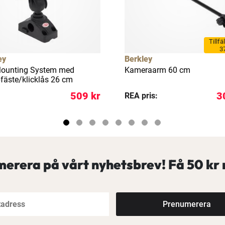
Tillfä
3
ey
Berkley
Mounting System med
Kameraarm 60 cm
fäste/klicklås 26 cm
509 kr
3
REA pris:
erera på vårt nyhetsbrev! Få
50 kr 
Prenumerera