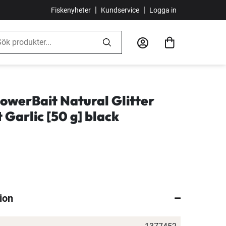
|
|
Fiskenyheter
Kundservice
Logga in
owerBait Natural Glitter
t Garlic [50 g] black
ion