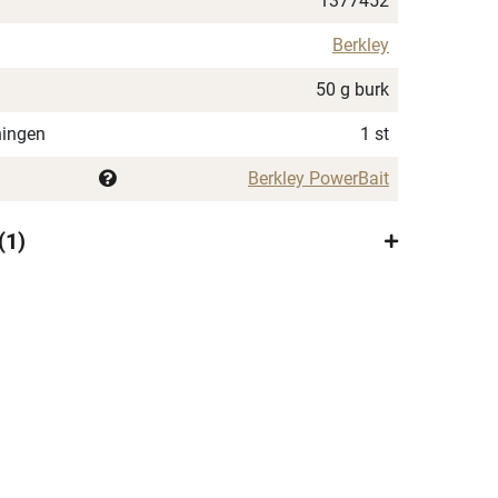
1377452
Berkley
50 g burk
ningen
1 st
Berkley PowerBait
1