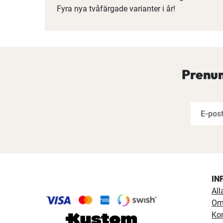
Fyra nya tvåfärgade varianter i år!
Prenum
IN
All
Om
Ko