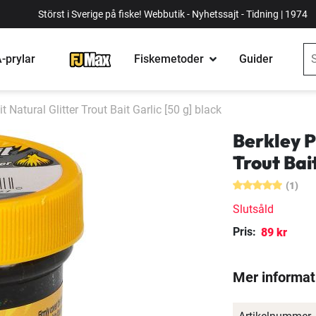
Störst i Sverige på fiske! Webbutik - Nyhetssajt - Tidning | 1974
-prylar
Fiskemetoder
Guider
 Natural Glitter Trout Bait Garlic [50 g] black
Berkley P
Trout Bai
(1)
Slutsåld
Pris:
89 kr
Mer informat