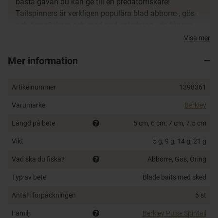
bästa gåvan du kan ge till en predatorfiskare!
Tailspinners är verkligen populära blad abborre-, gös-
och öringfiskare och med god anledning - de fångar
massor av fisk! Denna låda innehåller flera olika
Visa mer
storlekar och färger av den populära Berkley Pulse
Mer information
Spintail för att täcka varje situation du kommer att
möta.
Artikelnummer
1398361
Lådan innehåller:
Varumärke
Berkley
1 st Berkley Pulse Spintail 5 g
2 st Berkley Pulse Spintail 9 g
Längd på bete
5 cm, 6 cm, 7 cm, 7.5 cm
2 st Berkley Pulse Spintail 14 g
Vikt
5 g, 9 g, 14 g, 21 g
1 st Berkley Pulse Spintail 21 g
Vad ska du fiska?
Abborre, Gös, Öring
Typ av bete
Blade baits med sked
Antal i förpackningen
6 st
Familj
Berkley Pulse Spintail