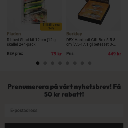
a
Tillfällig rea
34%
Fladen
Berkley
B
g]
Ribbed Shad kit 12 cm [12 g
DEX Hardbait Gift Box 5.5-8
P
skalle] 2+4-pack
cm [7.5-17.1 g] betesset 3-
pack
kr
REA pris:
79 kr
Pris:
449 kr
R
Prenumerera på vårt nyhetsbrev! Få
50 kr rabatt!