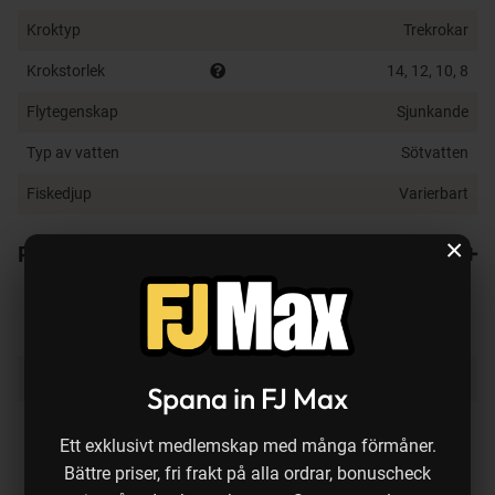
Kroktyp
Trekrokar
Krokstorlek
14, 12, 10, 8
Flytegenskap
Sjunkande
Typ av vatten
Sötvatten
Fiskedjup
Varierbart
×
Recensioner
2
Produkten köps ofta ihop med:
Spana in FJ Max
Ett exklusivt medlemskap med många förmåner.
Bättre priser, fri frakt på alla ordrar, bonuscheck