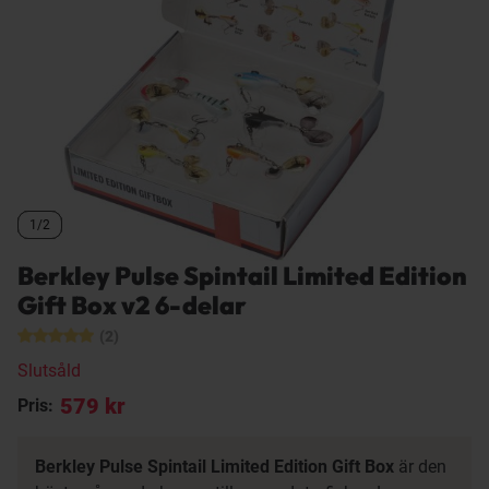
1/2
1/2
1/2
Berkley Pulse Spintail Limited Edition
Gift Box v2 6-delar
(2)
Slutsåld
579 kr
Pris:
Berkley Pulse Spintail Limited Edition Gift Box
är den