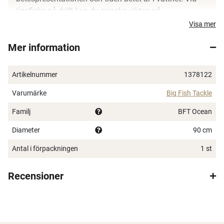
jiggfiske på drift kan du minska vikten på
sänke/blyskalle. Ocean 90 cm i diameter eller Lake 70
Visa mer
cm i diameter.
Mer information
Artikelnummer
1378122
Varumärke
Big Fish Tackle
Familj
BFT Ocean
Diameter
90 cm
Antal i förpackningen
1 st
Recensioner