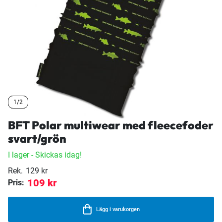
1/2
1/2
1/2
BFT Polar multiwear med fleecefoder
svart/grön
I lager
- Skickas idag!
Rek.
129 kr
109 kr
Pris:
Lägg i varukorgen