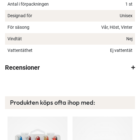
Antal i förpackningen
1 st
Designad för
Unisex
För säsong
Vår, Höst, Vinter
Vindtät
Nej
Vattentäthet
Ej vattentät
Recensioner
Produkten köps ofta ihop med: