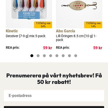
a
Tillfällig rea
Tillfällig rea
54%
14%
Kinetic
Abu Garcia
Deceiver [7-9 g] mix 5-pack
Lill-Öringen 8.5 cm [10 g] 1-
L
pack
1
x
kr
REA pris:
59 kr
REA pris:
59 kr
R
Prenumerera på vårt nyhetsbrev! Få
50 kr rabatt!