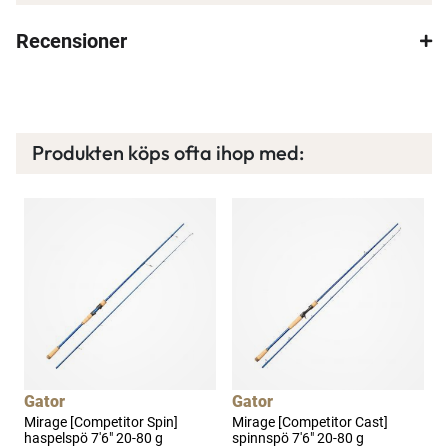
Recensioner
Produkten köps ofta ihop med:
×
Spana in FJ Max
Gator
Gator
Ett exklusivt medlemskap med många förmåner.
Mirage [Competitor Spin]
Mirage [Competitor Cast]
J
Bättre priser, fri frakt på alla ordrar, bonuscheck
haspelspö 7'6" 20-80 g
spinnspö 7'6" 20-80 g
p