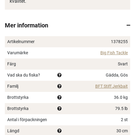
kvalitet.
Mer information
Artikelnummer
1378255
Varumärke
Big Fish Tackle
Färg
Svart
Vad ska du fiska?
Gädda, Gös
Familj
BFT Stiff Jerkbait
Brottstyrka
36.0 kg
Brottstyrka
79.5 lb
Antal i förpackningen
2 st
Längd
30 cm