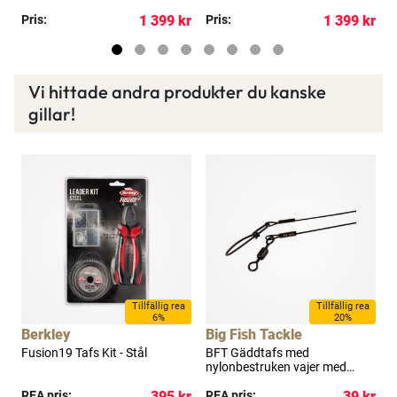
varje månad och mycket mer. Spara tusenlappar
kr
Pris:
1 399 kr
Pris:
1 399 kr
P
idag!
Vi hittade andra produkter du kanske
Läs mer här
gillar!
Tillfällig rea
Tillfällig rea
6%
20%
Berkley
Big Fish Tackle
d
Fusion19 Tafs Kit - Stål
BFT Gäddtafs med
T
nylonbestruken vajer med
Crosslock beteslås och
kr
REA pris:
395 kr
lekande svart 2-pack
REA pris:
39 kr
P