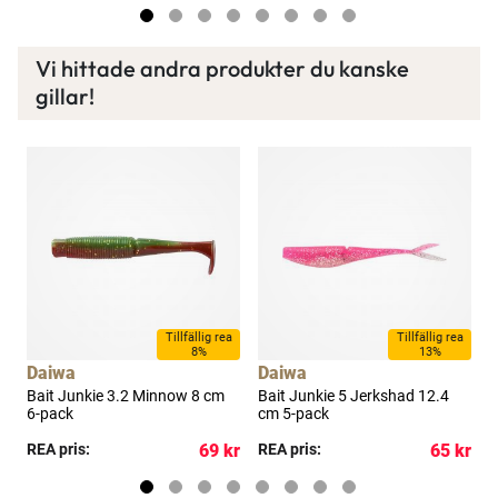
Vi hittade andra produkter du kanske
gillar!
Tillfällig rea
Tillfällig rea
8%
13%
Daiwa
Daiwa
Bait Junkie 3.2 Minnow 8 cm
Bait Junkie 5 Jerkshad 12.4
B
6-pack
cm 5-pack
p
kr
REA pris:
69 kr
REA pris:
65 kr
R