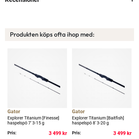
Produkten köps ofta ihop med:
Spana in FJ Max
Ett exklusivt medlemskap med många förmåner.
Bättre priser, fri frakt på alla ordrar, bonuscheck
varje månad och mycket mer. Spara tusenlappar
idag!
Läs mer här
Gator
Gator
Explorer Titanium [Finesse]
Explorer Titanium [Baitfish]
M
haspelspö 7' 3-15 g
haspelspö 8' 3-20 g
7
kr
Pris:
3 499 kr
Pris:
3 499 kr
P