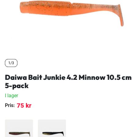
1/3
1/3
1/3
Daiwa Bait Junkie 4.2 Minnow 10.5 cm
5-pack
I lager
75 kr
Pris: