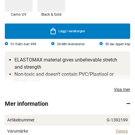
Camo UV
Black & Gold
Lägg i varukorgen
Fri frakt över 699
24-48h leveranstid
30 dar öppet köp
ELASTOMAX material gives unbelievable stretch
and strength
Non-toxic and doesn't contain PVC/Plastisol or
Phathalates
Added AMINO X natural flavour and scent
Visa mer
ELASTOMAX material is floating
Mer information
Please do not store Bait Junkie soft plastics with any
PVC based soft plastic or in non-appropriate plastic
storage boxes
Artikelnummer
G-1392199
Varumärke
Daiwa