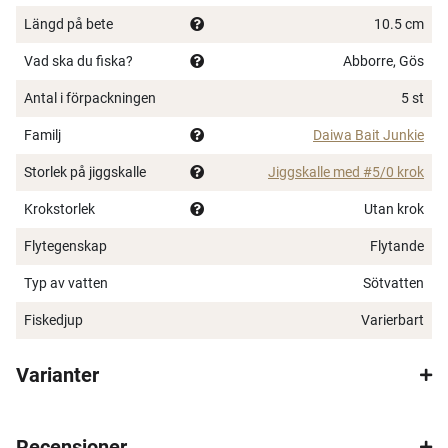
Längd på bete
10.5 cm
Vad ska du fiska?
Abborre, Gös
Antal i förpackningen
5 st
Familj
Daiwa Bait Junkie
Storlek på jiggskalle
Jiggskalle med #5/0 krok
Krokstorlek
Utan krok
Flytegenskap
Flytande
Typ av vatten
Sötvatten
Fiskedjup
Varierbart
Varianter
×
Recensioner