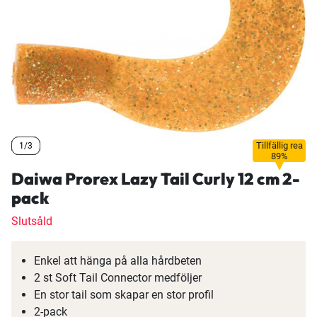
Tillfällig rea
1/3
1/3
1/3
89%
Daiwa Prorex Lazy Tail Curly 12 cm 2-
pack
Slutsåld
Enkel att hänga på alla hårdbeten
2 st Soft Tail Connector medföljer
En stor tail som skapar en stor profil
2-pack