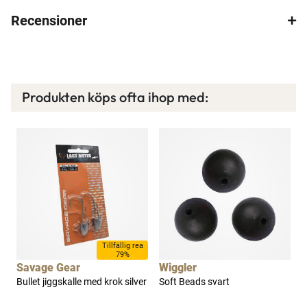
Recensioner
Produkten köps ofta ihop med:
Tillfällig rea
79%
Savage Gear
Wiggler
k
Bullet jiggskalle med krok silver
Soft Beads svart
M
f