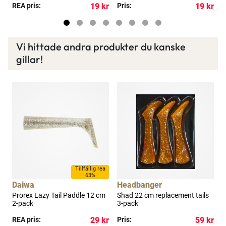
kr
REA pris:
19 kr
Pris:
19 kr
P
Vi hittade andra produkter du kanske
gillar!
a
Tillfällig rea
63%
Daiwa
Headbanger
Prorex Lazy Tail Paddle 12 cm
Shad 22 cm replacement tails
S
2-pack
3-pack
3
kr
REA pris:
29 kr
Pris:
59 kr
R