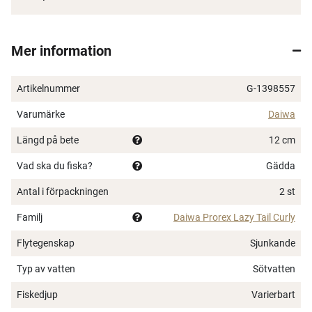
Mer information
Artikelnummer
G-1398557
Varumärke
Daiwa
Längd på bete
12 cm
Vad ska du fiska?
Gädda
Antal i förpackningen
2 st
Familj
Daiwa Prorex Lazy Tail Curly
Flytegenskap
Sjunkande
Typ av vatten
Sötvatten
Fiskedjup
Varierbart