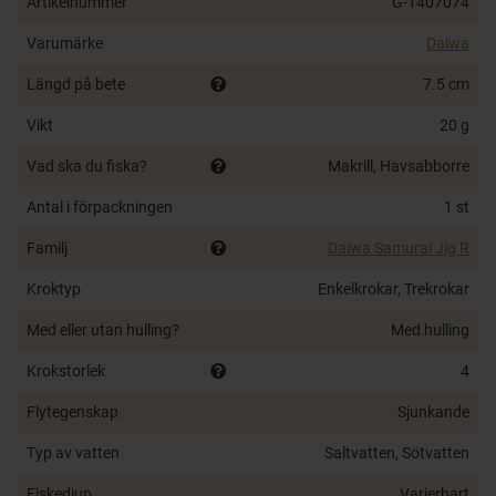
Artikelnummer
G-1407074
Varumärke
Daiwa
Längd på bete
7.5 cm
Vikt
20 g
Vad ska du fiska?
Makrill, Havsabborre
Antal i förpackningen
1 st
Familj
Daiwa Samurai Jig R
Kroktyp
Enkelkrokar, Trekrokar
Med eller utan hulling?
Med hulling
Krokstorlek
4
Flytegenskap
Sjunkande
Typ av vatten
Saltvatten, Sötvatten
Fiskedjup
Varierbart