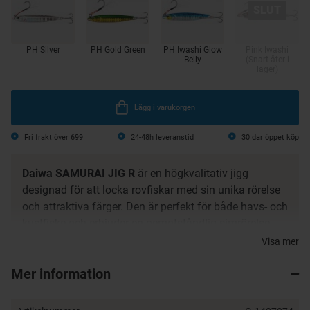
PH Silver
PH Gold Green
PH Iwashi Glow
Pink Iwashi
Belly
(Snart åter i
lager)
Lägg i varukorgen
Fri frakt över 699
24-48h leveranstid
30 dar öppet köp
Daiwa SAMURAI JIG R
är en högkvalitativ jigg
designad för att locka rovfiskar med sin unika rörelse
och attraktiva färger. Den är perfekt för både havs- och
kustfiske och erbjuder en oemotståndlig simrörelse
som får fisken att hugga. Med sin robusta
Visa mer
konstruktion och skarpa krokar är Daiwa SAMURAI
Mer information
JIG R ett pålitligt val för alla fiskare som vill maximera
sina fångster.