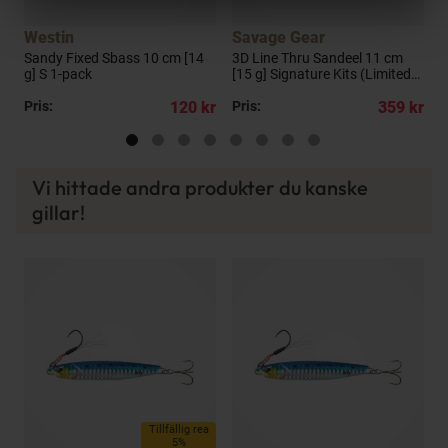
Westin
Savage Gear
Sandy Fixed Sbass 10 cm [14
3D Line Thru Sandeel 11 cm
S
g] S 1-pack
[15 g] Signature Kits (Limited
p
Edition) 3-pack
kr
Pris:
120 kr
Pris:
359 kr
P
Vi hittade andra produkter du kanske
gillar!
Tillfällig rea
5%