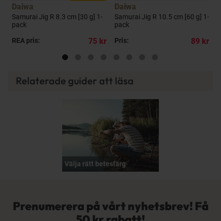
Daiwa
Daiwa
Samurai Jig R 8.3 cm [30 g] 1-
Samurai Jig R 10.5 cm [60 g] 1-
S
pack
pack
p
kr
REA pris:
75 kr
Pris:
89 kr
P
Relaterade guider att läsa
Välja rätt betesfärg
Prenumerera på vårt nyhetsbrev! Få
50 kr rabatt!