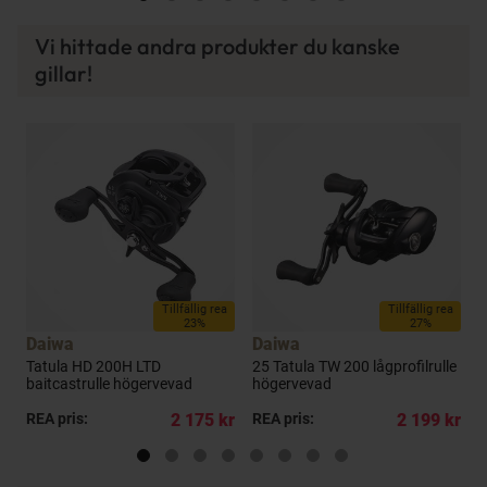
Vi hittade andra produkter du kanske
gillar!
a
Tillfällig rea
Tillfällig rea
23%
27%
Daiwa
Daiwa
Tatula HD 200H LTD
25 Tatula TW 200 lågprofilrulle
2
baitcastrulle högervevad
högervevad
l
kr
REA pris:
2 175 kr
REA pris:
2 199 kr
R