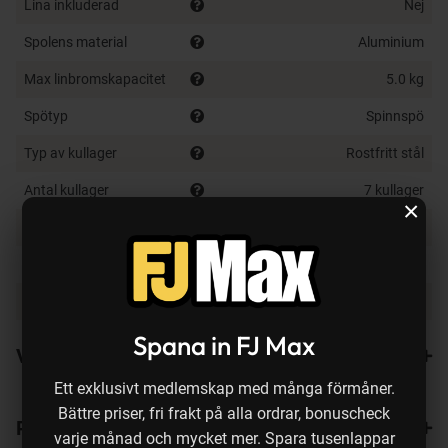
Lina inkluderad
Nej
Spolens material
Aluminium
Max linbromskapacitet
5.0 kg
Spötyp
Spinnspö
Typ av kullager
Rostfritt stål
Antal kullager
7 kullager
×
Färg
Svart
Vikt
230 g
Länk till produktsida
Klicka här
Spana in FJ Max
Varianter
Ett exklusivt medlemskap med många förmåner.
Bättre priser, fri frakt på alla ordrar, bonuscheck
Recensioner
1
varje månad och mycket mer. Spara tusenlappar