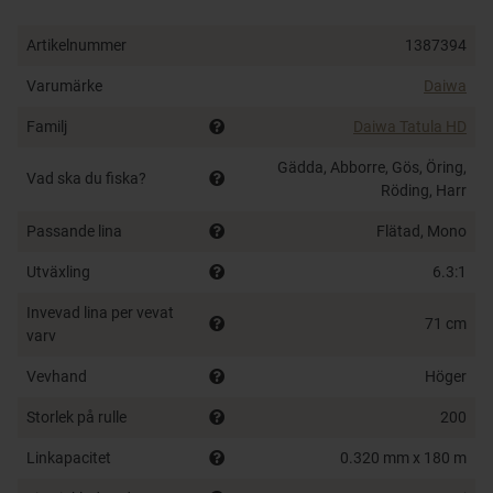
level wind enhances distance.
T-Wing System (TWS)
Artikelnummer
1387394
Digigear high strength gearing
Varumärke
Daiwa
7 CRBB (corrosion resistant ball bearings)
Magforce
Familj
Daiwa Tatula HD
Air Rotation
Gädda, Abborre, Gös, Öring,
UTD – Ultimate Tournament Drag
Vad ska du fiska?
Röding, Harr
High capacity deep aircraft grade aluminium spool
Long arm ratcheted star drag
Passande lina
Flätad, Mono
Aluminium frame and side plate (gear side)
Utväxling
6.3:1
100 mm Swept handle
Invevad lina per vevat
71 cm
varv
Vevhand
Höger
Storlek på rulle
200
Linkapacitet
0.320 mm x 180 m