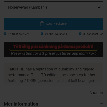
Lägg i varukorgen
Fri frakt över 699
24-48h leveranstid
30 dar öppet köp
Tatula HD has a reputation of durability and rugged
performance. This LTD edition goes one step further
featuring 7 CRBB (corrosion resistant ball bearings)
Fully supported within a rigid, aluminium housing and
Visa mer
suited to thicker mainlines thanks to and increased
capacity. Up front, our unique, hybrid-design T-Wing
Mer information