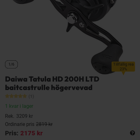
Tillfällig rea
1/6
1/6
1/6
1/6
23%
Daiwa Tatula HD 200H LTD
baitcastrulle högervevad
(1)
1 kvar i lager
Rek.
3209 kr
Ordinarie pris
2819 kr
Pris:
2175 kr