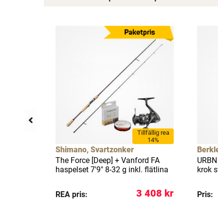
llfällig rea
Tillfällig rea
38%
14%
Shimano, Svartzonker
Berkl
 Shimano
The Force [Deep] + Vanford FA
URBN 
 2-7 g
haspelset 7'9" 8-32 g inkl. flätlina
krok s
 299 kr
3 408 kr
REA pris:
Pris: