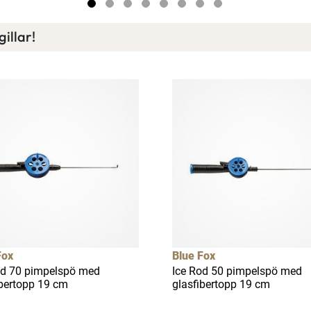
Läs mer här
illar!
Fox
Blue Fox
od 70 pimpelspö med
Ice Rod 50 pimpelspö med
ibertopp 19 cm
glasfibertopp 19 cm