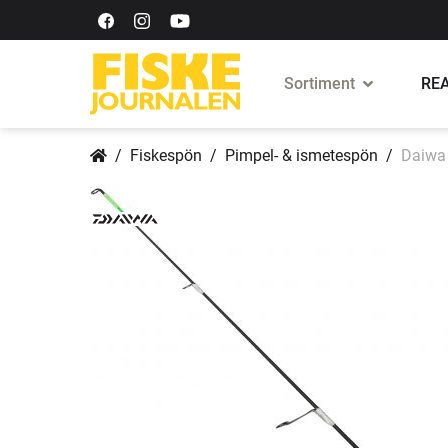
Sortiment
REA
Fiskespön
Pimpel- & ismetespön
Daiwa