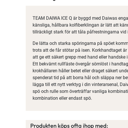
TEAM DAIWA ICE Q är byggd med Daiwas engag
känsliga, hållbara kolfiberklingan är lätt att k
tillräckligt stark för att tåla påfrestningarna vid 
De lätta och starka spöringarna på spöet komm
trots att de får stötar på isen. Korkhandtaget 
att ge ett säkert grepp med hand eller handske i
Ett bekvämt rullfäste övergår sömlöst i handtag
krokhållaren håller betet eller draget säkert un
spenderat tid på att borra hål och släppa ner b
lägga till ett nytt verktyg i din vinterarsenal,
spö och rulle som överträffar vanliga kombinat
kombination eller endast spö.
Produkten köps ofta ihop med: