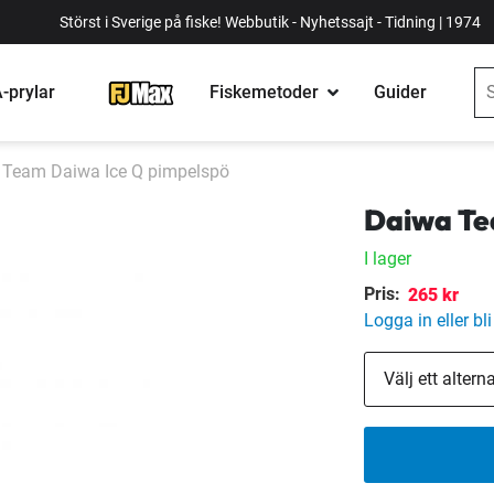
Störst i Sverige på fiske! Webbutik - Nyhetssajt - Tidning | 1974
-prylar
Fiskemetoder
Guider
 Team Daiwa Ice Q pimpelspö
Daiwa Te
I lager
Pris:
265 kr
Logga in eller bl