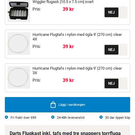
Wiggler flugask [10.5 x 7.5 cm] svart
39 kr
Pris:
Hurricane Flugtafs i nylon med ögla 9' (270 cm) clear
4X
39 kr
Pris:
Hurricane Flugtafs i nylon med ögla 9' (270 cm) clear
3X
39 kr
Pris:
Lägg i varukorgen
Fri frakt över 699
24-48h leveranstid
30 dar öppet köp
Darts Flugkast inkl. tafs med tre snappers torrfluga