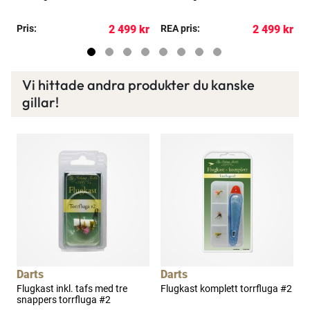
f
kr
Pris:
2 499 kr
REA pris:
2 499 kr
R
Vi hittade andra produkter du kanske
gillar!
Darts
Darts
D
1
Flugkast inkl. tafs med tre
Flugkast komplett torrfluga #2
F
snappers torrfluga #2
s