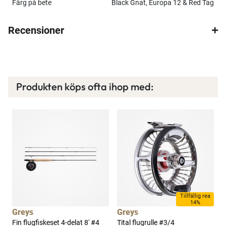
Färg på bete
Black Gnat, Europa 12 & Red Tag
Recensioner
Produkten köps ofta ihop med:
Tillfällig rea
14%
Greys
Greys
Fin flugfiskeset 4-delat 8' #4
Tital flugrulle #3/4
W