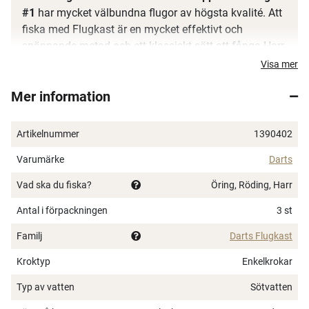
#1
har mycket välbundna flugor av högsta kvalité. Att
fiska med Flugkast är en mycket effektivt och
spännande metod och ett klassiskt sätt att fånga Harr,
Öring och Röding. Darts flugkast är knutna med
Visa mer
snappers som gör det enkelt att montera sina
Mer information
favoritflugor och finns i ett flertal fångstgivande
flugmönster-set
Artikelnummer
1390402
Varumärke
Darts
Vad ska du fiska?
Öring, Röding, Harr
Antal i förpackningen
3 st
Familj
Darts Flugkast
Kroktyp
Enkelkrokar
Typ av vatten
Sötvatten