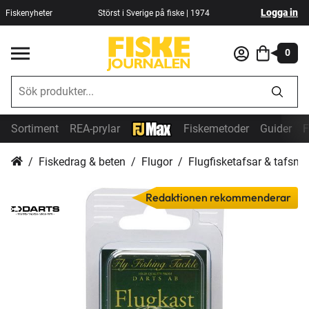
Logga in
Fiskenyheter
Störst i Sverige på fiske | 1974
0
Sortiment
REA-prylar
Fiskemetoder
Guider
F
Fiskedrag & beten
Flugor
Flugfisketafsar & tafsmat
Redaktionen rekommenderar