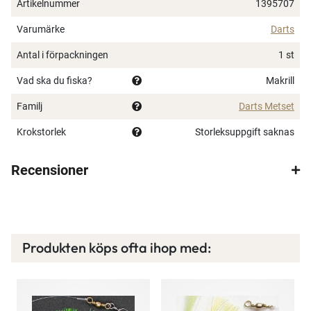
Artikelnummer
1395707
Varumärke
Darts
Antal i förpackningen
1 st
Vad ska du fiska?
Makrill
Familj
Darts Metset
Krokstorlek
Storleksuppgift saknas
Recensioner
Produkten köps ofta ihop med: