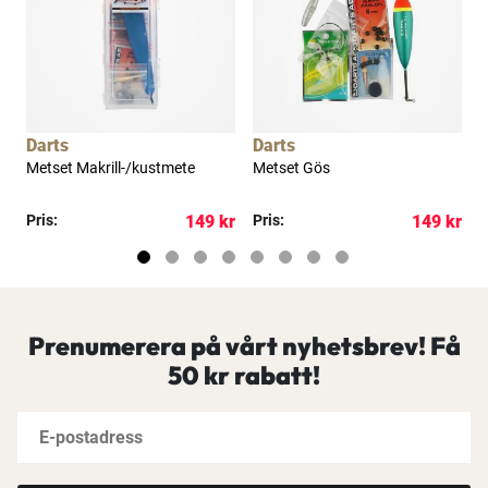
Darts
Darts
D
Metset Makrill-/kustmete
Metset Gös
M
kr
Pris:
149 kr
Pris:
149 kr
P
Prenumerera på vårt nyhetsbrev! Få
50 kr rabatt!