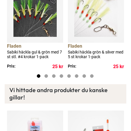
Fladen
Fladen
Sabiki häckla gul & grön med 7
Sabiki häckla grön & silver med
G
st stl. #4 krokar 1-pack
5 st krokar 1-pack
k
kr
Pris:
25 kr
Pris:
25 kr
P
Vi hittade andra produkter du kanske
gillar!