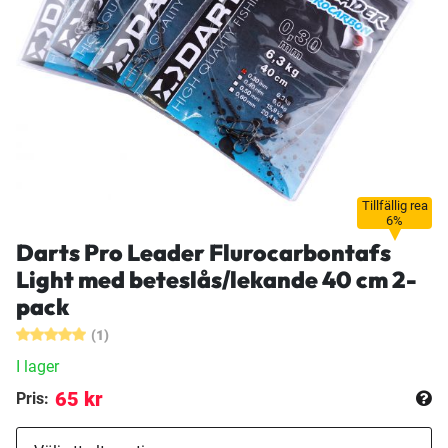
Tillfällig rea
6%
Darts Pro Leader Flurocarbontafs
Light med beteslås/lekande 40 cm 2-
pack
(1)
I lager
65 kr
Pris: