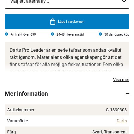
Lägg i varukorgen
Fri frakt över 699
24-48h leveranstid
30 dar öppet köp
Darts Pro Leader är en serie tafsar som andas kvalité
rakt igenom. Materialens olika egenskaper gör att det
finns tafsar för alla möjliga fiskesituationer. Fem olika
modeller som passar till det moderna fisket efter
abborre, gös och gädda.
Visa mer
Tafs av flurocarbon avsedd för abborre- och gösfiske.
Mer information
Tillverkad av Darts komponenter och Darts 100%
fluorocarbon.
Artikelnummer
G-1390303
Varumärke
Darts
Färg
Svart, Transparent