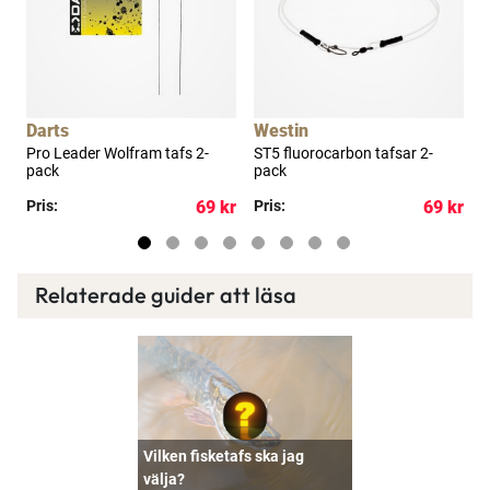
Darts
Westin
D
ck
Pro Leader Wolfram tafs 2-
ST5 fluorocarbon tafsar 2-
P
pack
pack
H
6
kr
Pris:
69 kr
Pris:
69 kr
R
Relaterade guider att läsa
Vilken fisketafs ska jag
välja?