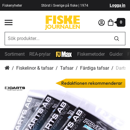
Logga in
Fiskenyheter
Störst i Sverige på fiske | 1974
0
Sortiment
REA-prylar
Fiskemetoder
Guider
F
Fiskelinor & tafsar
Tafsar
Färdiga tafsar
Darts 
Redaktionen rekommenderar