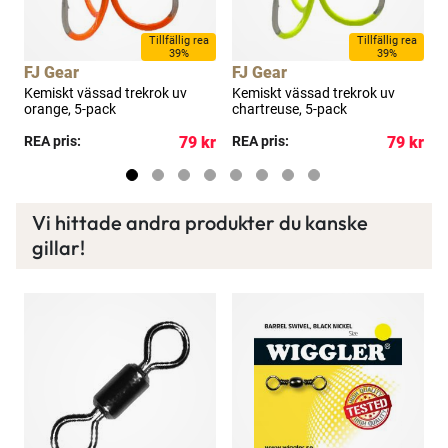
a
Tillfällig rea
Tillfällig rea
39%
39%
FJ Gear
FJ Gear
B
Kemiskt vässad trekrok uv
Kemiskt vässad trekrok uv
F
t
orange, 5-pack
chartreuse, 5-pack
b
kr
REA pris:
79 kr
REA pris:
79 kr
R
Vi hittade andra produkter du kanske
gillar!