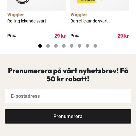
Wiggler
Wiggler
D
.
Rolling lekande svart
Barrel lekande svart
S
kr
Pris:
29 kr
Pris:
29 kr
P
Prenumerera på vårt nyhetsbrev! Få
50 kr rabatt!
Prenumerera