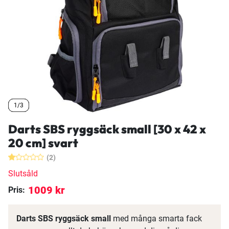
1/3
1/3
1/3
Darts SBS ryggsäck small [30 x 42 x
20 cm] svart
(2)
Slutsåld
1009 kr
Pris:
Darts SBS ryggsäck small
med många smarta fack