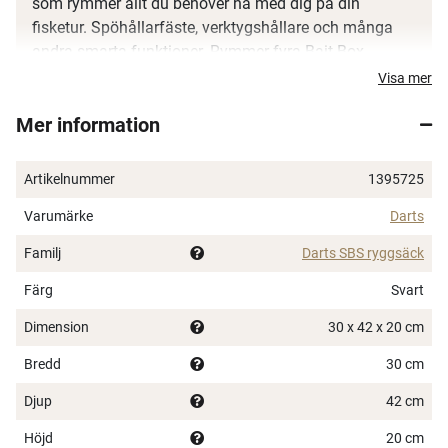
som rymmer allt du behöver ha med dig på din
fisketur. Spöhållarfäste, verktygshållare och många
andra smarta funktioner. Rymmer fyra Bait Box
Medium eller Soft Lure Box Medium, boxar ingår ej.
Visa mer
Storlek: 30 x 42 x 20 cm. Volym: 25 liter.
Mer information
Artikelnummer
1395725
Varumärke
Darts
Familj
Darts SBS ryggsäck
Färg
Svart
Dimension
30 x 42 x 20 cm
Bredd
30 cm
Djup
42 cm
Höjd
20 cm