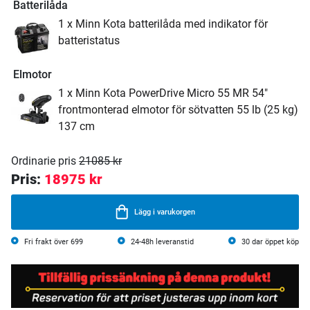
Batterilåda
1 x Minn Kota batterilåda med indikator för
batteristatus
Elmotor
1 x Minn Kota PowerDrive Micro 55 MR 54"
frontmonterad elmotor för sötvatten 55 lb (25 kg)
137 cm
Ordinarie pris
21085 kr
Pris:
18975 kr
Lägg i varukorgen
Fri frakt över 699
24-48h leveranstid
30 dar öppet köp