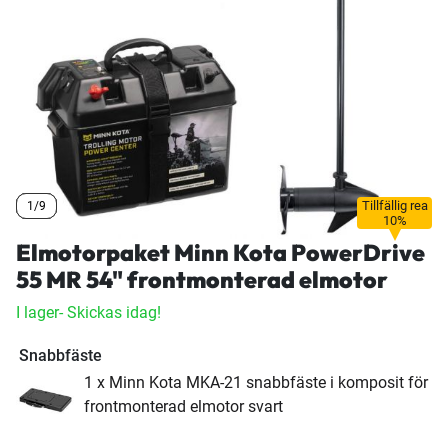
Tillfällig rea
1/9
1/9
1/9
10%
Elmotorpaket Minn Kota PowerDrive
55 MR 54" frontmonterad elmotor
I lager
- Skickas idag!
Snabbfäste
1 x Minn Kota MKA-21 snabbfäste i komposit för
frontmonterad elmotor svart