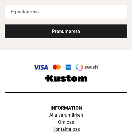
(12V)
137 cm
55 lb / 25 kg
54 tum
PowerDrive 55 MR 54″
18 kg
(12V)
137 cm
70 lb / 32 kg
54 tum
PowerDrive 70 MR 54″
18 kg
Prenumerera
(24V)
137 cm
Välj rätt rigglängd och storlek:
Storleksguide
Med i förpackning:
PowerDrive Motor
Micro-remote med halstem
9m Humminbird Ethernetkabel
Humminbird HELIX Adapterkabel
Anslutning till Humminbird Ekolod sker via en
medföljande Humminbird Ethernetkabel på 9 meter.
Inga extra adaptrar krävs om du har en ledig
INFORMATION
nätverksport på ditt ekolod.
Alla varumärken
Om oss
Minn Kota trolling motor power center
– batterilåda
Kontakta oss
med indikator för batteristatus. Idealisk till mindre