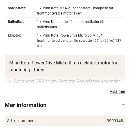
Snabbfäste:
1 x Minn Kota MKA-21 snabbfäste i komposit för
frontmonterad elmotor svart
Batterilåda:
1 x Minn Kota batterilåda med indikator för
batteristatus
Elmotor:
1 x Minn Kota PowerDrive Micro 55 MR 54"
frontmonterad elmotor för sötvatten 55 lb (25 kg) 137
cm
Minn Kota PowerDrive Micro är en elektrisk motor för
montering i fören.
Advanced GPS Micro Remote: PowerDrive använder
Minn Kotas nya GPS-styrning för att hålla dig på
Visa mer
plats. Motorn levereras med Micro Remote som kan
kontrollera funktionerna: propeller till/från, styrning,
Mer information
varvtal, Spot-Lock, autopilot samt snabbknapp för
fullgas. Fjärrkontroll med display kan köpas som
Artikelnummer
9999148
tillbehör.