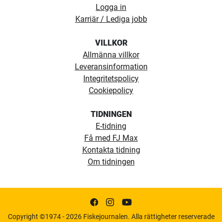
Logga in
båtar som inte har batteri fast installerat. Snabb
Karriär / Lediga jobb
batterianslutning på utsidan samt två stycken 12V
”cigg”-uttag.
VILLKOR
Batterilåda
Allmänna villkor
Med indikator för batteristatus
Leveransinformation
Automatsäkringar 1x10A samt 1x60A
Integritetspolicy
Anpassad till 75Ah, 80Ah och 115Ah marin och
Cookiepolicy
fritidsbatterier
Mått (LxBxH) 43 x 23 x 35 cm
TIDNINGEN
Max mått på batteri 35 x 19 x 23 cm
E-tidning
Batteri och polskor ingår ej.
Få med FJ Max
Kompatibel med ringkabelskor på 8,4 mm eller större.
Kontakta tidning
Om tidningen
Minn Kota MKA-21 snabbfäste för frontmonterad
elmotor
- Robust snabbfäste i komposit för
frontmonterade elmotorer med en rigglängd upp till
60″. Fästet gör det lätt att montera på och av motorn.
Copyright ©1974 - 2026 Fiskejournalen. Alla rättigheter reserverade