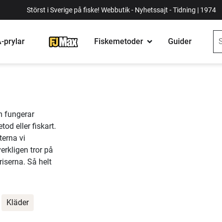
Störst i Sverige på fiske! Webbutik - Nyhetssajt - Tidning | 1974
-prylar
Fiskemetoder
Guider
m fungerar
od eller fiskart.
terna vi
erkligen tror på
riserna. Så helt
Kläder