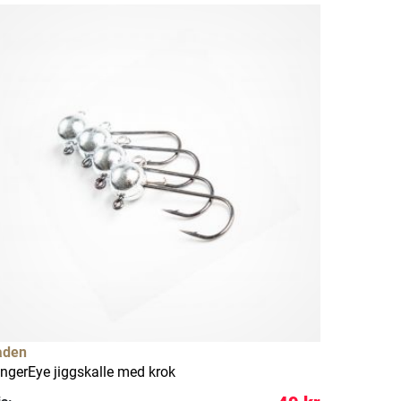
aden
ingerEye jiggskalle med krok