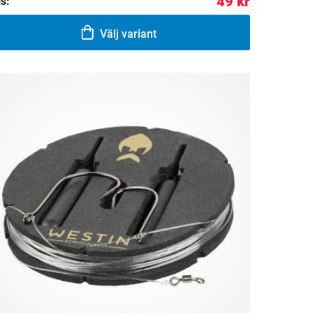
49 kr
is:
Välj variant