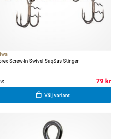
iwa
orex Screw-In Swivel SaqSas Stinger
79 kr
is:
Välj variant