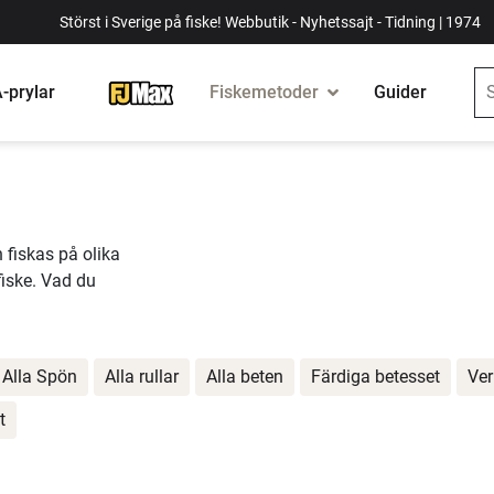
Störst i Sverige på fiske! Webbutik - Nyhetssajt - Tidning | 1974
-prylar
Fiskemetoder
Guider
n fiskas på olika
sfiske. Vad du
Alla Spön
Alla rullar
Alla beten
Färdiga betesset
Ver
t