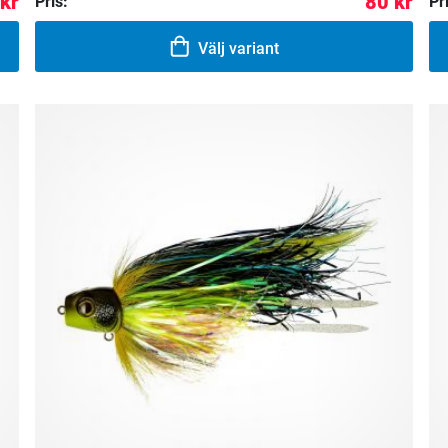
kr
80 kr
Pris:
Pr
Välj variant