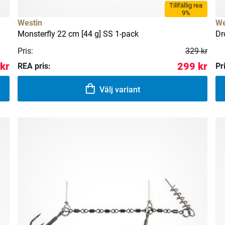
Tillfällig rea
9%
Westin
We
Monsterfly 22 cm [44 g] SS 1-pack
Dr
Pris:
329 kr
kr
299 kr
REA pris:
Pr
Välj variant