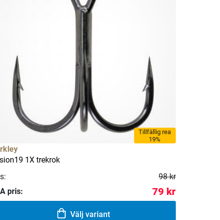
Tillfällig rea
19%
rkley
sion19 1X trekrok
s:
98 kr
79 kr
A pris:
Välj variant