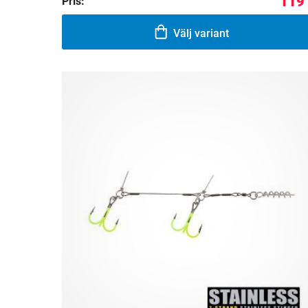
119 
Pris:
Välj variant