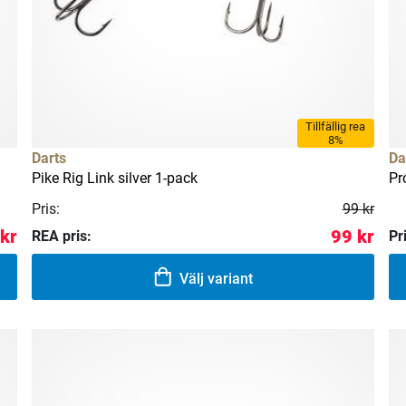
Tillfällig rea
8%
Darts
Da
Pike Rig Link silver 1-pack
Pr
Pris:
99 kr
kr
99 kr
REA pris:
Pr
Välj variant