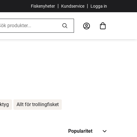
|
|
Fiskenyheter
Kundservice
Logga in
ktyg
Allt för trollingfisket