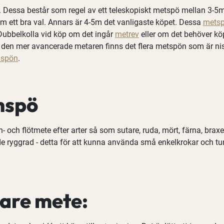
. Dessa består som regel av ett teleskopiskt metspö mellan 3-5m 
m ett bra val. Annars är 4-5m det vanligaste köpet. Dessa
mets
 Dubbelkolla vid köp om det ingår
metrev
eller om det behöver köp
den mer avancerade metaren finns det flera metspön som är nischa
nspön
.
nspö
och flötmete efter arter så som sutare, ruda, mört, färna, braxen,
ryggrad - detta för att kunna använda små enkelkrokar och tunna
igare mete: