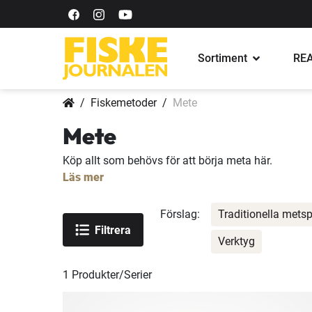
Sortiment
REA
Fiskemetoder
Mete
Mete
Köp allt som behövs för att börja meta här.
Läs mer
Förslag:
Traditionella mets
Filtrera
Verktyg
1
Produkter/Serier