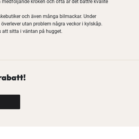
en medföljande kroken och ofta är det bättre kvalité
fiskebutiker och även många bilmackar. Under
 överlever utan problem några veckor i kylskåp.
 att sitta i väntan på hugget.
rabatt!