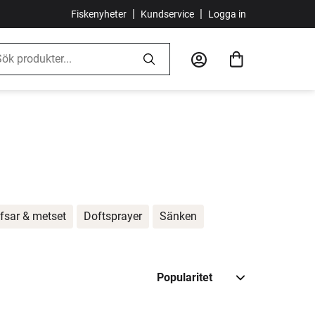
|
|
Fiskenyheter
Kundservice
Logga in
fsar & metset
Doftsprayer
Sänken