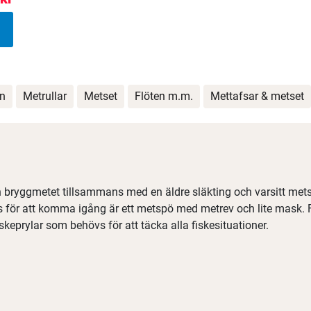
n
Metrullar
Metset
Flöten m.m.
Mettafsar & metset
h bryggmetet tillsammans med en äldre släkting och varsitt metsp
s för att komma igång är ett metspö med metrev och lite mask. Fö
prylar som behövs för att täcka alla fiskesituationer.