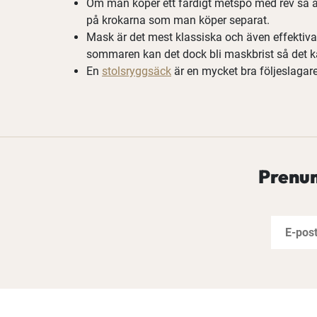
Om man köper ett färdigt metspö med rev så är 
på krokarna som man köper separat.
Mask är det mest klassiska och även effektiva
sommaren kan det dock bli maskbrist så det ka
En
stolsryggsäck
är en mycket bra följeslagare
Prenum