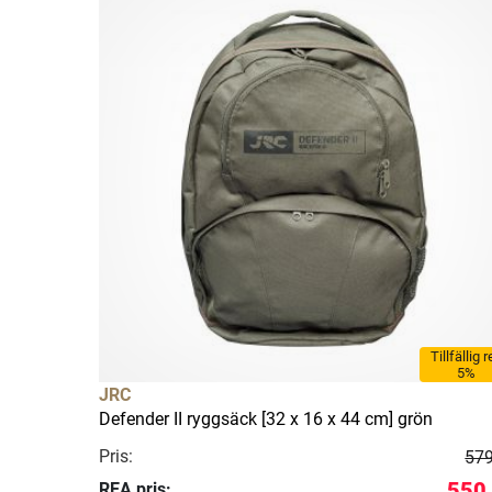
Tillfällig 
5%
JRC
Defender II ryggsäck [32 x 16 x 44 cm] grön
Pris:
579
550 
REA pris: