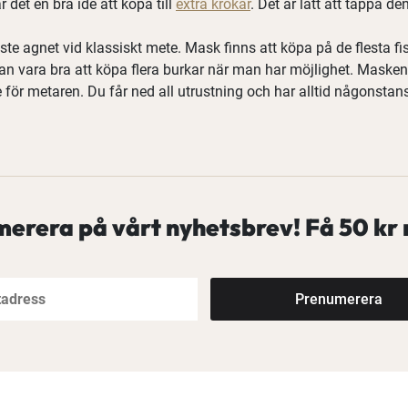
det en bra idé att köpa till
extra krokar
. Det är lätt att tappa d
ste agnet vid klassiskt mete. Mask finns att köpa på de flesta 
n vara bra att köpa flera burkar när man har möjlighet. Masken
 för metaren. Du får ned all utrustning och har alltid någonstans
erera på vårt nyhetsbrev! Få
50 kr 
Prenumerera