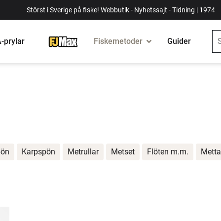
Störst i Sverige på fiske! Webbutik - Nyhetssajt - Tidning | 1974
-prylar
Fiskemetoder
Guider
pön
Karpspön
Metrullar
Metset
Flöten m.m.
Metta