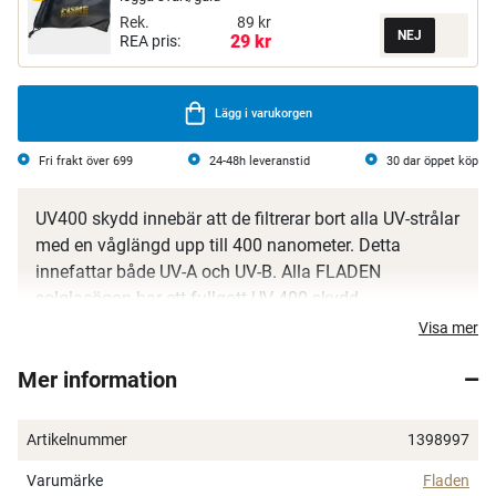
Rek.
89 kr
29 kr
REA pris:
Lägg i varukorgen
Fri frakt över 699
24-48h leveranstid
30 dar öppet köp
UV400 skydd innebär att de filtrerar bort alla UV-strålar
med en våglängd upp till 400 nanometer. Detta
innefattar både UV-A och UV-B. Alla FLADEN
solglasögon har ett fullgott UV 400 skydd.
Visa mer
Polariserande solglasögon tar bort störande reflexer
som till exempel blänk från vatten, blöt asfalt, snö och
Mer information
andra plana reflekterande ytor. Därför är de det
perfekta valet vid aktiviteter som fiske, bilkörning,
Artikelnummer
1398997
skidåkning och andra utomhusaktiviteter.
Varumärke
Fladen
Båge: Polycarbonate