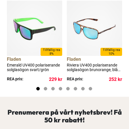
Tillfällig rea
Tillfällig rea
8%
10%
Fladen
Fladen
Emerald UV400 polariserande
Riviera UV400 polariserande
L
solglasögon svart/grön
solglasögon brunorange, blå
s
lins
kr
REA pris:
229 kr
REA pris:
252 kr
R
Prenumerera på vårt nyhetsbrev! Få
50 kr rabatt!