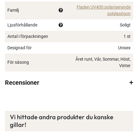
Bågfärg: Svart
Fladen UV400 polariserande
Familj
Linsmaterial: TAC Polarized
solglasögon
Linsfärg: Grå
Ljusförhållande
Soligt
UV-skydd: UV400
Antal i förpackningen
1 st
Designad för
Unisex
Året runt, Vår, Sommar, Höst,
För säsong
Vinter
Recensioner
Vi hittade andra produkter du kanske
gillar!