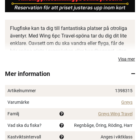
Flugfiske kan ta dig till fantastiska platser på otroliga
äventyr. Med Wing 6pc Travel-spöna tar du dig dit lite
enklare. Oavsett om du ska vandra eller flyga, får de
här spöna plats i ryggsäcken eller handbagaget, utan
att offra prestanda.
Visa mer
4-delad kolfiberklinga med Powerlux-teknologi
Mer information
AAA-korkhandtag
Enbenta Snake-spöringar
Artikelnummer
1398315
Linförarringar med inlägg
Rullfäste i metall
Varumärke
Greys
Dubbla låsringar
Familj
Greys Wing Travel
Fräst rullfäste med slide bands för lägre vikt
ID markerade spödelar och linjeringsmarkeringar vid
Vad ska du fiska?
Regnbåge, Öring, Röding, Harr
holkarna
Kastviktsintervall
Anges i viktklass
Levereras i spöfodral och tub