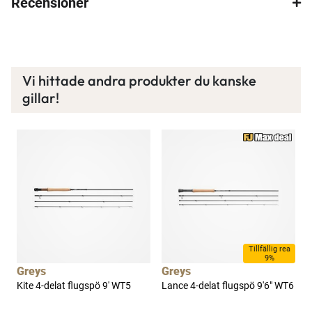
Recensioner
Vi hittade andra produkter du kanske
gillar!
Tillfällig rea
9%
Greys
Greys
Kite 4-delat flugspö 9' WT5
Lance 4-delat flugspö 9'6" WT6
W
f