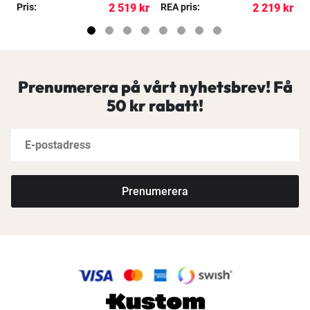
kr
Pris:
2 519 kr
REA pris:
2 219 kr
R
Prenumerera på vårt nyhetsbrev! Få
50 kr rabatt!
Prenumerera