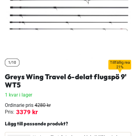
Tillfällig rea
1/10
1/10
1/10
21%
Greys Wing Travel 6-delat flugspö 9'
WT5
1 kvar i lager
Ordinarie pris
4280 kr
3379 kr
Pris:
Lägg till passande produkt?