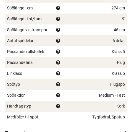
Spölängd i cm
274 cm
Spölängd i fot/tum
9'
Spölängd vid transport
46 cm
Antal spödelar
6 delar
Passande rullstorlek
Klass 5
Passande lina
Flug
Linklass
Klass 5
Spötyp
Flugspö
Spöaktion
Medium - Fast
Handtagstyp
Kork
Medföljer till spöt
Tygfodral, Spötub