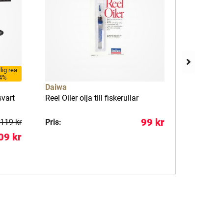
llig rea
4%
Daiwa
Daiwa
svart
Reel Oiler olja till fiskerullar
Reel Greas
99 kr
119 kr
Pris:
Pris:
09 kr