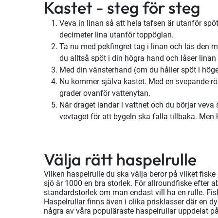
Kastet - steg för steg
Veva in linan så att hela tafsen är utanför sp
decimeter lina utanför toppöglan.
Ta nu med pekfingret tag i linan och lås den m
du alltså spöt i din högra hand och låser linan
Med din vänsterhand (om du håller spöt i höger)
Nu kommer själva kastet. Med en svepande rörel
grader ovanför vattenytan.
När draget landar i vattnet och du börjar veva 
vevtaget för att bygeln ska falla tillbaka. M
Välja rätt haspelrulle
Vilken haspelrulle du ska välja beror på vilket fisk
sjö är 1000 en bra storlek. För allroundfiske efter 
standardstorlek om man endast vill ha en rulle. Fis
Haspelrullar finns även i olika prisklasser där en 
några av våra populäraste haspelrullar uppdelat p