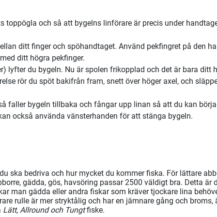
öts toppögla och så att bygelns linförare är precis under handtag
ellan ditt finger och spöhandtaget. Använd pekfingret på den ha
 med ditt högra pekfinger.
 lyfter du bygeln. Nu är spolen frikopplad och det är bara ditt hö
se rör du spöt bakifrån fram, snett över höger axel, och släppe
så faller bygeln tillbaka och fångar upp linan så att du kan börj
en kan också använda vänsterhanden för att stänga bygeln.
e du ska bedriva och hur mycket du kommer fiska. För lättare abbor
abborre, gädda, gös, havsöring passar 2500 väldigt bra. Detta är 
kar man gädda eller andra fiskar som kräver tjockare lina behöver
dyrare rulle är mer stryktålig och har en jämnare gång och broms,
å
Lätt, Allround och Tungt
fiske.