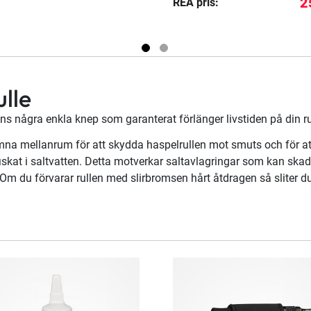
2
REA pris:
lle
inns några enkla knep som garanterat förlänger livstiden på din ru
jämna mellanrum för att skydda haspelrullen mot smuts och för a
iskat i saltvatten. Detta motverkar saltavlagringar som kan skada
 Om du förvarar rullen med slirbromsen hårt åtdragen så sliter