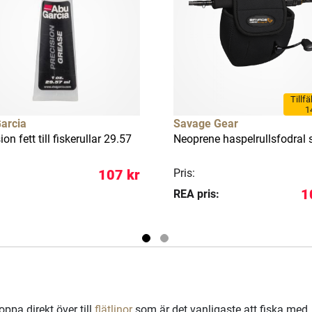
Tillfä
1
arcia
Savage Gear
ion fett till fiskerullar 29.57
Neoprene haspelrullsfodral 
107 kr
Pris:
1
REA pris:
hoppa direkt över till
flätlinor
som är det vanligaste att fiska med.