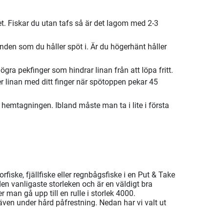
et. Fiskar du utan tafs så är det lagom med 2-3
nden som du håller spöt i. Är du högerhänt håller
gra pekfinger som hindrar linan från att löpa fritt.
r linan med ditt finger när spötoppen pekar 45
a hemtagningen. Ibland måste man ta i lite i första
fiske, fjällfiske eller regnbågsfiske i en Put & Take
den vanligaste storleken och är en väldigt bra
 man gå upp till en rulle i storlek 4000.
 även under hård påfrestning. Nedan har vi valt ut