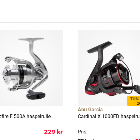
Tillfä
2
a
Abu Garcia
fire E 500A haspelrulle
Cardinal X 1000FD haspelru
229 kr
Pris: