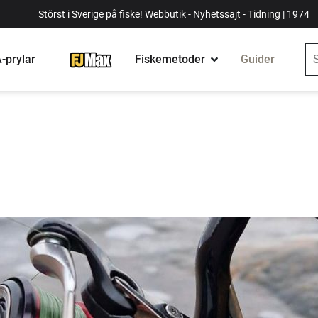
Störst i Sverige på fiske! Webbutik - Nyhetssajt - Tidning | 1974
-prylar
Fiskemetoder
Guider