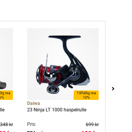
llig rea
Tillfällig rea
6%
10%
Daiwa
Daiwa
lle
23 Ninja LT 1000 haspelrulle
Laguna L
Pris:
Pris:
348 kr
699 kr