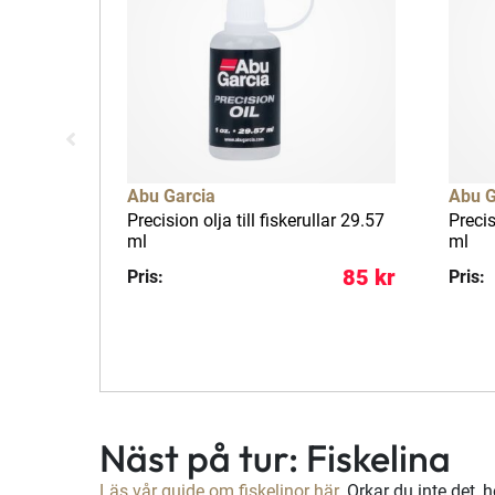
Abu Garcia
Abu G
Precision olja till fiskerullar 29.57
Precis
ml
ml
85 kr
Pris:
Pris:
Näst på tur: Fiskelina
Läs vår guide om fiskelinor här
. Orkar du inte det, 