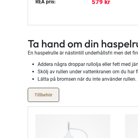
579 kr
REA pris:
Ta hand om din haspelru
En haspelrulle är nästintill underhållsfri men det f
Addera några droppar rullolja eller fett med 
Skölj av rullen under vattenkranen om du har f
Lätta på bromsen när du inte använder rullen.
Tillbehör