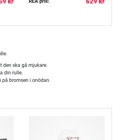
59 kr
629 kr
REA pris:
REA pris
lle.
tt den ska gå mjukare.
 din rulle.
 du på bromsen i onödan.