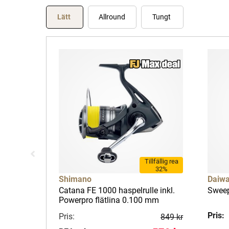
Lätt
Allround
Tungt
Tillfällig rea
32%
Shimano
Daiw
Catana FE 1000 haspelrulle inkl.
Sweep
Powerpro flätlina 0.100 mm
Pris:
Pris:
849 kr