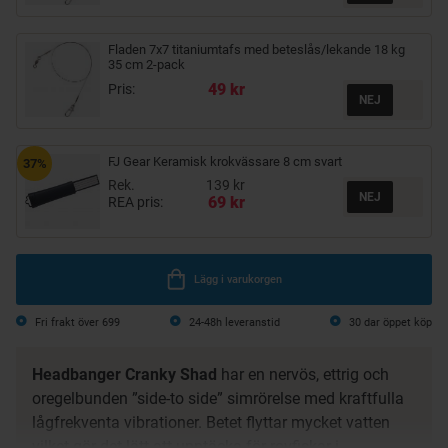
Fladen 7x7 titaniumtafs med beteslås/lekande 18 kg
35 cm 2-pack
49 kr
Pris:
FJ Gear Keramisk krokvässare 8 cm svart
37%
Rek.
139 kr
69 kr
REA pris:
Lägg i varukorgen
Fri frakt över 699
24-48h leveranstid
30 dar öppet köp
Headbanger Cranky Shad
har en nervös, ettrig och
oregelbunden ”side-to side” simrörelse med kraftfulla
lågfrekventa vibrationer. Betet flyttar mycket vatten
vilket gör det lätt att upptäcka för rovfiskar i