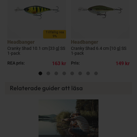
a
Tillfällig rea
9%
Headbanger
Headbanger
g]
Cranky Shad 10.1 cm [33 g] SS
Cranky Shad 6.4 cm [10 g] SS
D
1-pack
1-pack
p
kr
REA pris:
163 kr
Pris:
149 kr
R
Relaterade guider att läsa