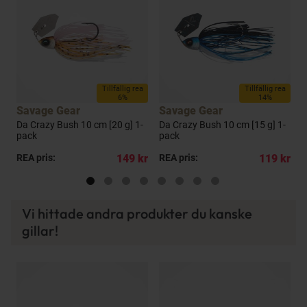
Tillfällig rea
Tillfällig rea
6%
14%
Savage Gear
Savage Gear
Da Crazy Bush 10 cm [20 g] 1-
Da Crazy Bush 10 cm [15 g] 1-
P
pack
pack
c
kr
REA pris:
149 kr
REA pris:
119 kr
R
Vi hittade andra produkter du kanske
gillar!