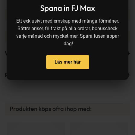
Flytegenskap
Sakta sjunkande
Spana in FJ Max
Typ av vatten
Sötvatten
Ett exklusivt medlemskap med många förmåner.
Fiskedjup
0.3-2.0 m
Bättre priser, fri frakt på alla ordrar, bonuscheck
varje månad och mycket mer. Spara tusenlappar
Färg på bete
Firetiger
idag!
Varianter
Läs mer här
Recensioner
1
Produkten köps ofta ihop med: