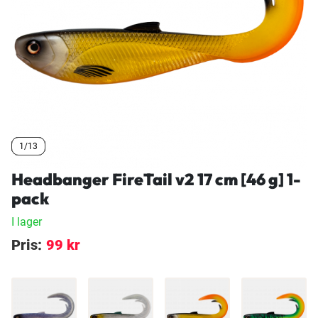
1/13
1/13
1/13
Headbanger FireTail v2 17 cm [46 g] 1-
pack
I lager
Pris:
99 kr