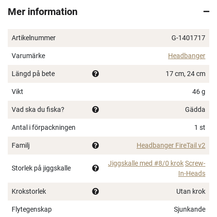
Mer information
Den väl konstruerade svansen ger
Headbanger
FireTail V2
en makalös S-kurvad vaggande simrörelse
Artikelnummer
G-1401717
med massor av belly flash. Rigga den hur du vill, eller
sätt ihop den med en av våra RockerHead stingers och
Varumärke
Headbanger
ta simrörelsen till en helt galen nivå. Hursomhelst,
Längd på bete
17 cm, 24 cm
Headbanger FireTail är ett flammande hett vapen för
jakten på storgäddan!
Vikt
46 g
Vad ska du fiska?
Gädda
Antal i förpackningen
1 st
Familj
Headbanger FireTail v2
Jiggskalle med #8/0 krok
Screw-
Storlek på jiggskalle
In-Heads
Krokstorlek
Utan krok
Flytegenskap
Sjunkande