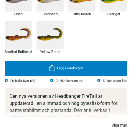
Cisco
Goldhead
Dirty Roach
Firetiger
Spotted Bullhead
Yellow Perch
Lägg i varukorgen
Fri frakt över 699
24-48h leveranstid
30 dar öppet köp
Den nya versionen av Headbanger FireTail
är
uppdaterad i en slimmad och hög bytesfisk-form för
bättre stabilitet och prestanda. Den är tillverkad i
slitstarkt och ftalatfritt gummi och är dessutom
mycket snyggare med fjällmönster och tvåtonade
Visa mer
färger.