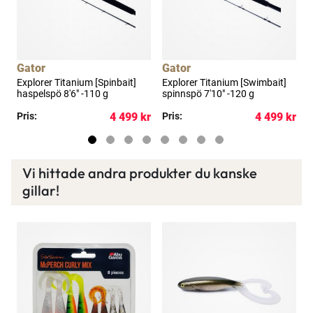
Gator
Gator
Explorer Titanium [Spinbait]
Explorer Titanium [Swimbait]
E
haspelspö 8'6" -110 g
spinnspö 7'10" -120 g
s
kr
Pris:
4 499 kr
Pris:
4 499 kr
P
Vi hittade andra produkter du kanske
gillar!