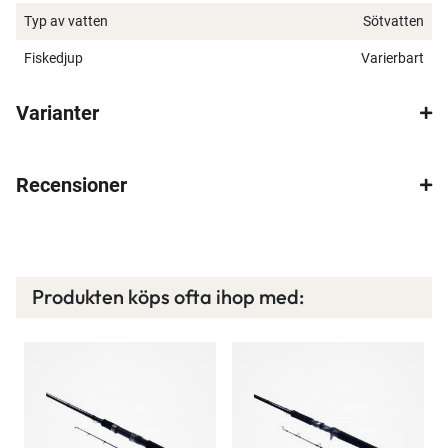
Typ av vatten
Sötvatten
Fiskedjup
Varierbart
×
Varianter
Recensioner
Spana in FJ Max
Ett exklusivt medlemskap med många förmåner.
Bättre priser, fri frakt på alla ordrar, bonuscheck
Produkten köps ofta ihop med:
varje månad och mycket mer. Spara tusenlappar
idag!
Läs mer här