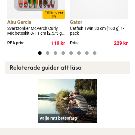
Tillfällig rea
8%
Abu Garcia
Gator
Svartzonker McPerch Curly
Catfish Twin 30 cm [160 g] 1-
C
Mix beteskit 8/11 cm [2.5/5 g]
pack
blandade färger 8-pack
kr
REA pris:
119 kr
Pris:
229 kr
P
Relaterade guider att läsa
Välja rätt betesfärg