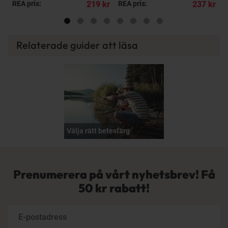
kr
REA pris:
219 kr
REA pris:
237 kr
P
Relaterade guider att läsa
Välja rätt betesfärg
Prenumerera på vårt nyhetsbrev! Få
50 kr rabatt!