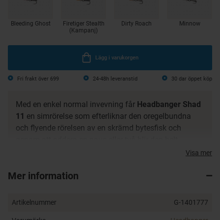
Bleeding Ghost
Firetiger Stealth
Dirty Roach
Minnow
(Kampanj)
Lägg i varukorgen
Fri frakt över 699
24-48h leveranstid
30 dar öppet köp
Med en enkel normal invevning får
Headbanger Shad
11
en simrörelse som efterliknar den oregelbundna
och flyende rörelsen av en skrämd bytesfisk och
genom att addera en paus eller två blir den helt
oemotståndlig för vilken fisk som helst. Den är
Visa mer
tillgänglig i tre olika vikter/flytkrafter för olika
Mer information
fiskedjup och fisketekniker. Headbanger Shad 11 är ett
måste-ha bete för alla som fiskar efter abborre, gädda,
öring, gös eller lax.
Artikelnummer
G-1401777
Betet har genomgående wire-konstruktion och är