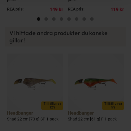
kr
REA pris:
149 kr
REA pris:
119 kr
R
Vi hittade andra produkter du kanske
gillar!
a
Tillfällig rea
Tillfällig rea
12%
5%
Headbanger
Headbanger
Shad 22 cm [73 g] SP 1-pack
Shad 22 cm [61 g] F 1-pack
S