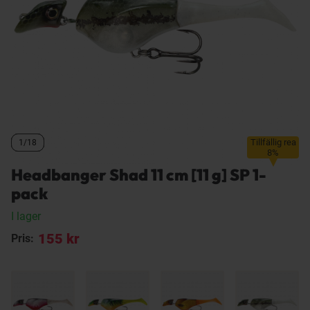
Tillfällig rea
1/18
1/18
1/18
8%
Headbanger Shad 11 cm [11 g] SP 1-
pack
I lager
155 kr
Pris: