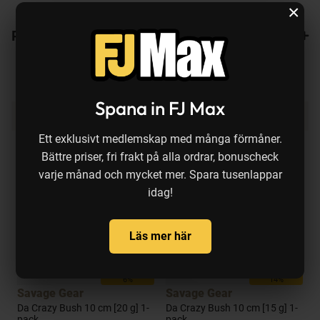
×
Recensioner
Spana in FJ Max
Produkten köps ofta ihop med:
Ett exklusivt medlemskap med många förmåner.
Bättre priser, fri frakt på alla ordrar, bonuscheck
varje månad och mycket mer. Spara tusenlappar
idag!
Läs mer här
Tillfällig rea
Tillfällig rea
6%
14%
Savage Gear
Savage Gear
t
Da Crazy Bush 10 cm [20 g] 1-
Da Crazy Bush 10 cm [15 g] 1-
P
pack
pack
c