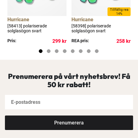
Tillfällig rea
14%
Hurricane
Hurricane
H
[58413] polariserade
[58398] polariserade
[
solglasögon svart
solglasögon svart
s
s
kr
Pris:
299 kr
REA pris:
258 kr
P
Prenumerera på vårt nyhetsbrev! Få
50 kr rabatt!
Prenumerera