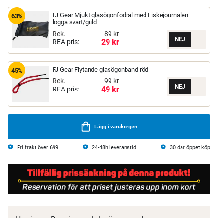
FJ Gear Mjukt glasögonfodral med Fiskejournalen
63%
logga svart/guld
Rek.
89 kr
29 kr
REA pris:
FJ Gear Flytande glasögonband röd
45%
Rek.
99 kr
49 kr
REA pris:
Lägg i varukorgen
Fri frakt över 699
24-48h leveranstid
30 dar öppet köp