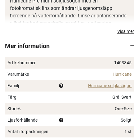
Hurricane Premium solglasögon med en
fotokromatisk lins som ändrar ljusgenomsläpp
beroende på väderförhållande. Linse är polariserande
vilket tar bort spegelreflexer på t.ex. vattenytan.
Visa mer
Lins 0,8 mm tjock med UV 400 skydd.
Glasögonfodral medföljer.
Mer information
×
Artikelnummer
1403845
Varumärke
Hurricane
Familj
Hurricane solglasögon
Färg
Grå, Svart
Spana in FJ Max
Storlek
One-Size
Ett exklusivt medlemskap med många förmåner.
Ljusförhållande
Soligt
Bättre priser, fri frakt på alla ordrar, bonuscheck
varje månad och mycket mer. Spara tusenlappar
Antal i förpackningen
1 st
idag!