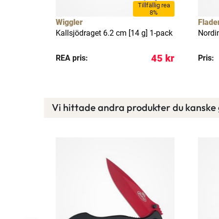
Tillfällig rea
8%
Wiggler
Flade
Kallsjödraget 6.2 cm [14 g] 1-pack
Nordi
29 kr
45 kr
REA pris:
Pris:
Vi hittade andra produkter du kanske g