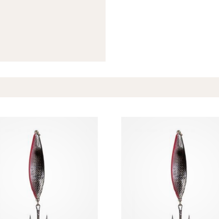
Spana in FJ Max
Ett exklusivt medlemskap med många förmåner.
Bättre priser, fri frakt på alla ordrar, bonuscheck varje månad
och mycket mer. Spara tusenlappar idag!