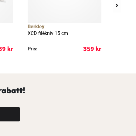
Berkley
Rapala
XCD filékniv 15 cm
RCD filé
89 kr
359 kr
Pris:
Pris:
rabatt!