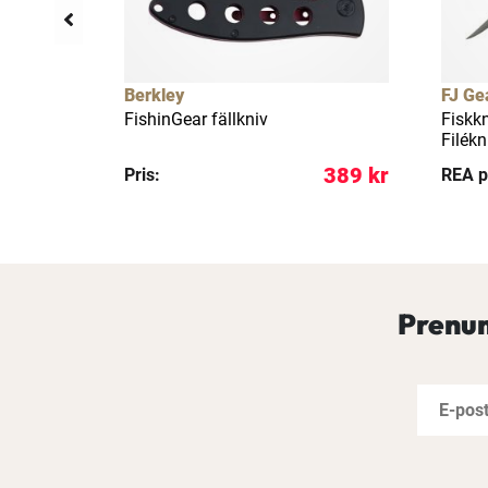
Berkley
FJ Ge
FishinGear fällkniv
Fiskk
Filékn
599 kr
389 kr
Pris:
REA p
Prenum