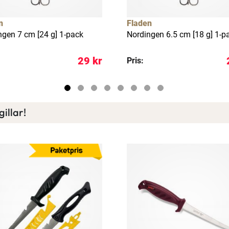
n
Fladen
Läs mer här
ngen 7 cm [24 g] 1-pack
Nordingen 6.5 cm [18 g] 1-p
29 kr
Pris:
illar!