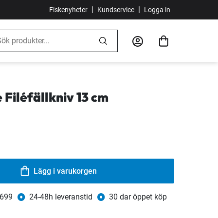
|
|
Fiskenyheter
Kundservice
Logga in
 Filéfällkniv 13 cm
Lägg i varukorgen
 699
24-48h leveranstid
30 dar öppet köp