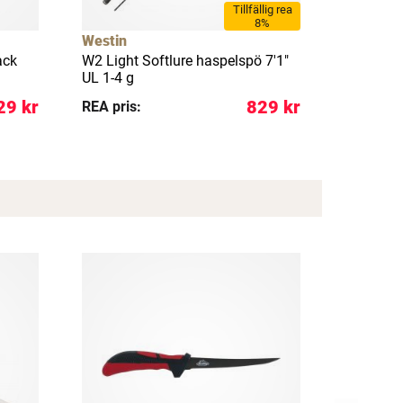
Tillfällig rea
8%
Westin
Westin
ack
W2 Light Softlure haspelspö 7'1"
W2 Light 
UL 1-4 g
UL 1-4 g
29 kr
829 kr
REA pris:
REA pris: