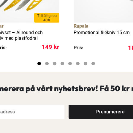
Tillfällig rea
40%
ar
Rapala
nivset – Allround och
Promotional filékniv 15 cm
iv med plastfodral
149 kr
1
ris:
Pris:
erera på vårt nyhetsbrev! Få
50 kr 
Prenumerera