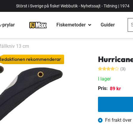
Störst i Sverige på fiske! Webbutik - Nyhetssajt - Tidning | 1974
-prylar
Fiskemetoder
Guider
fällkniv 13 cm
Hurricane
Redaktionen rekommenderar
(3)
I lager
Pris:
89 kr
Fri frakt över