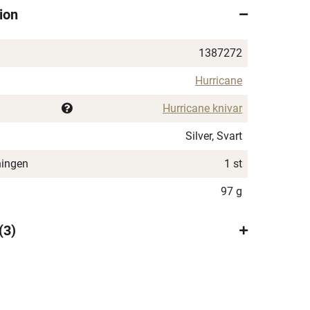
ion
1387272
Hurricane
Hurricane knivar
Silver, Svart
ningen
1 st
97 g
3