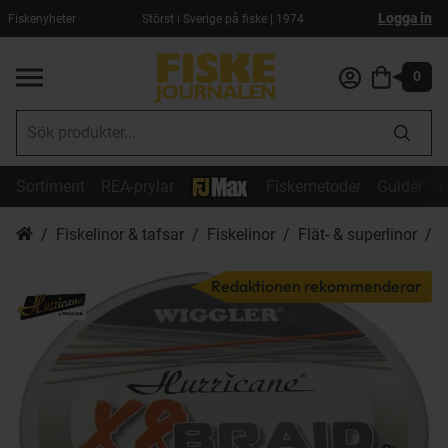
Logga in
Fiskenyheter
Störst i Sverige på fiske | 1974
0
Sortiment
REA-prylar
Fiskemetoder
Guider
F
Fiskelinor & tafsar
Fiskelinor
Flät- & superlinor
H
Redaktionen rekommenderar