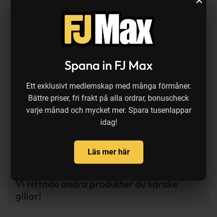
×
Spana in FJ Max
Ett exklusivt medlemskap med många förmåner.
a
Tillfällig rea
Tillfällig rea
Bättre priser, fri frakt på alla ordrar, bonuscheck
15%
19%
varje månad och mycket mer. Spara tusenlappar
PENN
Daiwa
Squall 300 lågprofilrulle
Tatula TWS 300HL
T
idag!
t
vänstervevad
baitcastrulle vänstervevad
h
kr
REA pris:
2 299 kr
REA pris:
2 899 kr
R
Läs mer här
Vi hittade andra produkter du kanske
gillar!