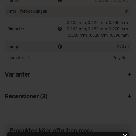
visat sig ha alla de egenskaper vi eftersökt!
Antal i förpackningen
1 st
8-trådig, vilket ger en rund linprofil
Hög brottstyrka
0.100 mm, 0.120 mm, 0.140 mm,
Tyst
Diameter
0.160 mm, 0.180 mm, 0.220 mm,
Mjuk
0.260 mm, 0.320 mm, 0.380 mm
Långkastad
Längd
270 m
Nöttålig
Håller färgen
Linmaterial
Polyeten
Hög knutstyrka
100% PE-Fiber
Varianter
Prisvärd
Recensioner
3
Produkten köps ofta ihop med: