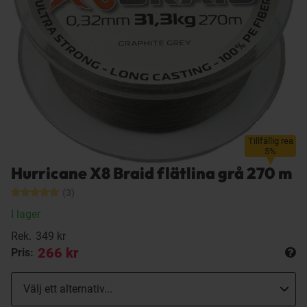
Tillfällig rea
5%
Hurricane X8 Braid flätlina grå 270 m
(3)
I lager
Rek.
349 kr
266 kr
Pris: