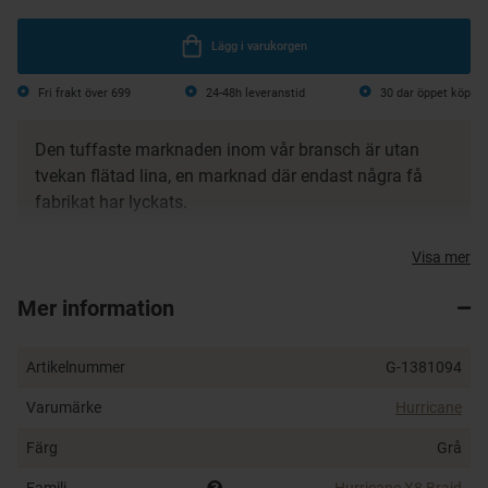
Lägg i varukorgen
Fri frakt över 699
24-48h leveranstid
30 dar öppet köp
Den tuffaste marknaden inom vår bransch är utan
tvekan flätad lina, en marknad där endast några få
fabrikat har lyckats.
Wiggler har under tre år haft möten med tillverkare och
Visa mer
besökt fabriker för att hitta linan som inte bara är med
och slåss mot dem största fabrikaten utan även
Mer information
bräcker dem, inte endast i prestanda utan även pris!
Vi pressenterar nu
Hurricane X8 Braid
, en lina vi
Artikelnummer
G-1381094
verkligen kan stå för!
Varumärke
Hurricane
Hurricane X8 Braid har hårdtestats tillsammans med
Färg
Grå
flera andra fabrikat under en tvåårsperiod och har
Familj
Hurricane X8 Braid