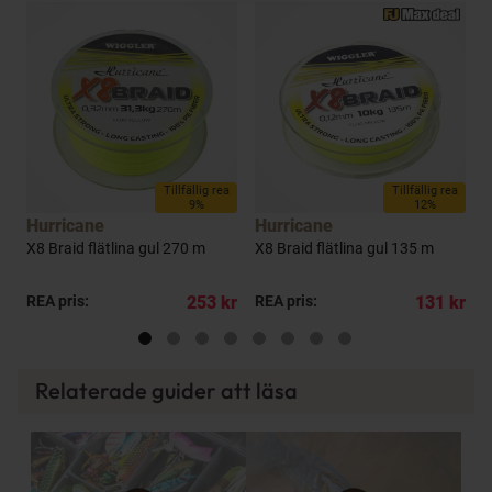
a
Tillfällig rea
Tillfällig rea
9%
12%
Hurricane
Hurricane
H
X8 Braid flätlina gul 270 m
X8 Braid flätlina gul 135 m
X
kr
REA pris:
253 kr
REA pris:
131 kr
R
Relaterade guider att läsa