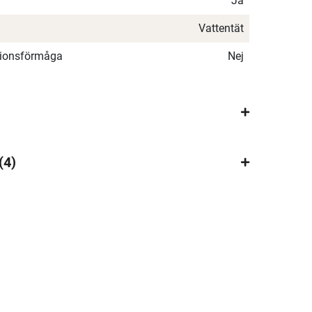
Ja
Vattentät
ationsförmåga
Nej
×
4