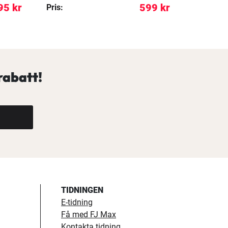
95 kr
599 kr
Pris:
REA pris:
rabatt!
TIDNINGEN
E-tidning
Få med FJ Max
Kontakta tidning