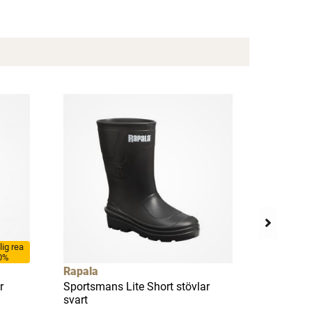
llig rea
0%
Rapala
Grundén
r
Sportsmans Lite Short stövlar
Deck Bos
svart