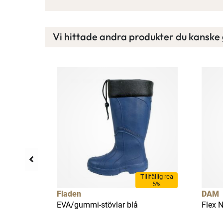
Vi hittade andra produkter du kanske g
llfällig rea
Tillfällig rea
20%
5%
Fladen
DAM
EVA/gummi-stövlar blå
Flex 