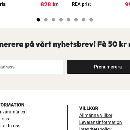
828 kr
9
ris:
REA pris:
erera på vårt nyhetsbrev! Få
50 kr 
Prenumerera
FORMATION
VILLKOR
a varumärken
Allmänna villkor
 oss
Leveransinformation
ntakta oss
Integritetspolicy