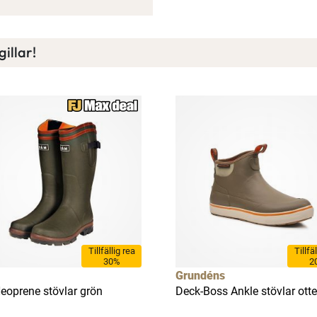
illar!
Tillfällig rea
Tillfä
30%
2
Grundéns
Neoprene stövlar grön
Deck-Boss Ankle stövlar otte