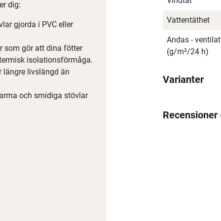
Vindtät
er dig:
Vattentäthet
̈vlar gjorda i PVC eller
Andas - ventil
 som gör att dina fötter
(g/m²/24 h)
 termisk isolationsförmåga.
längre livslängd än
Varianter
varma och smidiga stövlar
Recensioner
Spana in FJ Max
Ett exklusivt medlemskap med många förmåner.
Bättre priser, fri frakt på alla ordrar, bonuscheck varje månad
och mycket mer. Spara tusenlappar idag!
Läs mer här