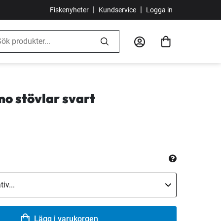
|
|
Fiskenyheter
Kundservice
Logga in
mo stövlar svart
Lägg i varukorgen