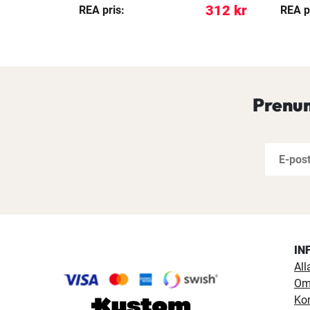
999 kr
312 kr
REA pris:
REA p
Prenum
IN
All
Om
Ko