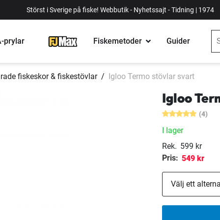
Störst i Sverige på fiske! Webbutik - Nyhetssajt - Tidning | 1974
-prylar
Fiskemetoder
Guider
rade fiskeskor & fiskestövlar
Igloo Termo stövlar svart
Igloo Ter
(4)
I lager
Rek.
599 kr
Pris:
549 kr