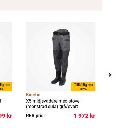
llig rea
Tillfällig rea
8%
32%
Kinetic
Kinetic
d
X5 midjevadare med stövel
X5 vadar
(mönstrad sula) grå/svart
boulder g
99 kr
1 972 kr
REA pris:
REA pris: