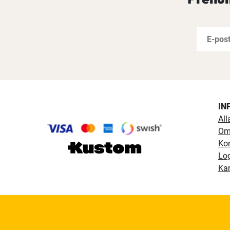
IN
All
Om
Ko
Lo
Kar