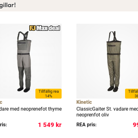
illar!
Tillfällig rea
Tillfä
14%
3
c
Kinetic
dare med neoprenefot thyme
ClassicGaiter St. vadare me
neoprenfot oliv
1 549 kr
9
ris:
REA pris: