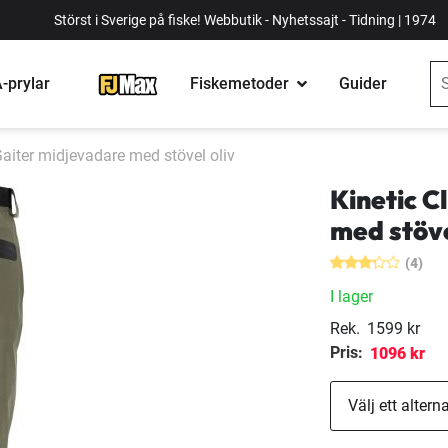
Störst i Sverige på fiske! Webbutik - Nyhetssajt - Tidning | 1974
-prylar
Fiskemetoder
Guider
Gaiter midjevadare med stövel oliv
Kinetic C
med stöve
(4)
I lager
Rek.
1599 kr
Pris:
1096 kr