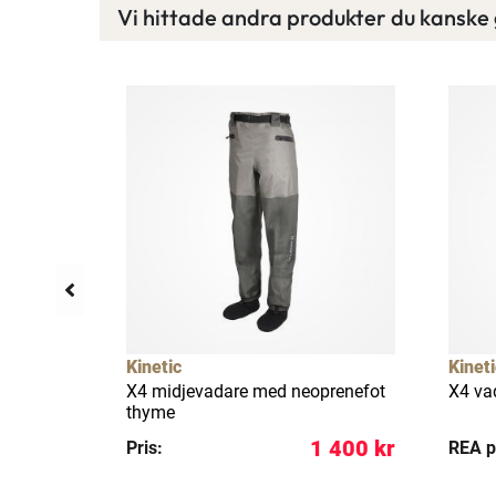
Vi hittade andra produkter du kanske g
llfällig rea
23%
Kinetic
Kineti
 med
X4 midjevadare med neoprenefot
X4 va
camo
thyme
 349 kr
1 400 kr
Pris:
REA p