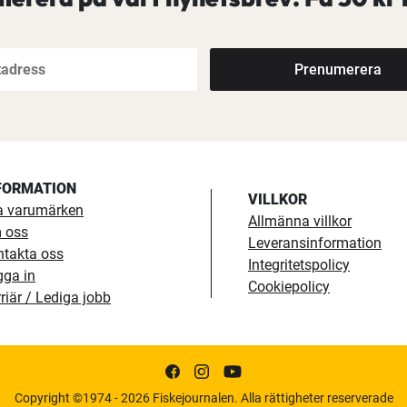
Prenumerera
FORMATION
VILLKOR
a varumärken
Allmänna villkor
 oss
Leveransinformation
ntakta oss
Integritetspolicy
gga in
Cookiepolicy
riär / Lediga jobb
Copyright ©1974 - 2026 Fiskejournalen. Alla rättigheter reserverade