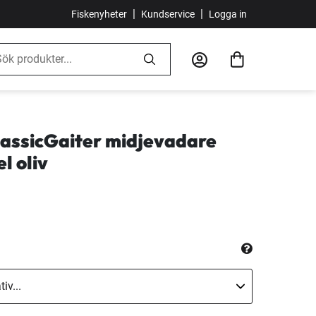
|
|
Fiskenyheter
Kundservice
Logga in
lassicGaiter midjevadare
l oliv