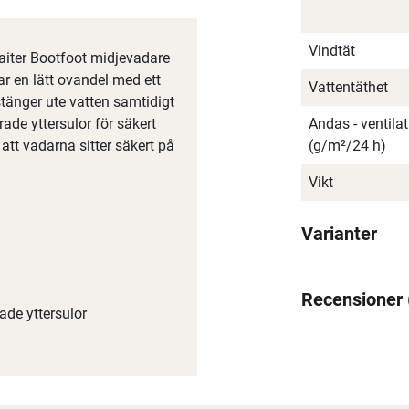
Vindtät
Gaiter Bootfoot midjevadare
r en lätt ovandel med ett
Vattentäthet
änger ute vatten samtidigt
e yttersulor för säkert
Andas - ventil
 att vadarna sitter säkert på
(g/m²/24 h)
Vikt
Varianter
Recensioner
de yttersulor