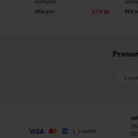
mörkgrön
orang
939 kr
379 kr
REA pris:
REA p
Prenum
IN
All
Om