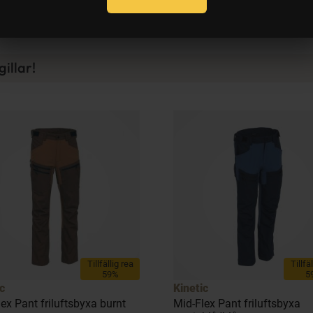
Recensioner
illar!
Tillfällig rea
Tillfä
59%
5
c
Kinetic
ex Pant friluftsbyxa burnt
Mid-Flex Pant friluftsbyxa