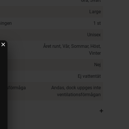
Grå, Svart
Large
ningen
1 st
Unisex
×
Året runt, Vår, Sommar, Höst,
Vinter
Nej
Ej vattentät
ationsförmåga
Andas, dock uppges inte
ventilationsförmågan