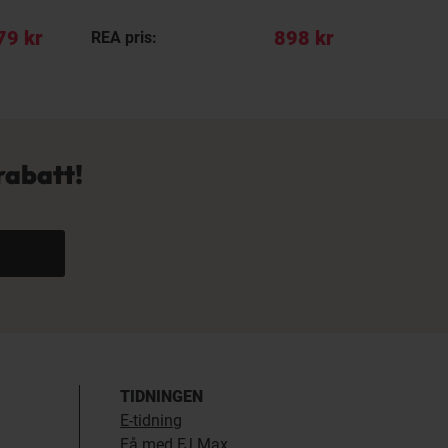
79 kr
898 kr
REA pris:
REA pris:
rabatt!
TIDNINGEN
E-tidning
Få med FJ Max