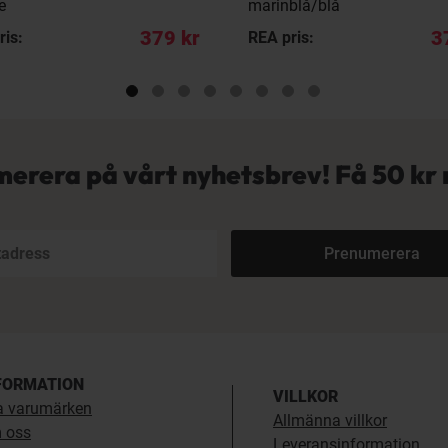
e
marinblå/blå
379 kr
3
ris:
REA pris:
erera på vårt nyhetsbrev! Få
50 kr 
Prenumerera
FORMATION
VILLKOR
a varumärken
Allmänna villkor
 oss
Leveransinformation