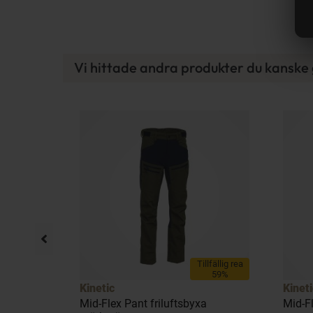
Vi hittade andra produkter du kanske g
llfällig rea
Tillfällig rea
27%
59%
Kinetic
Kineti
Mid-Flex Pant friluftsbyxa
Mid-Fl