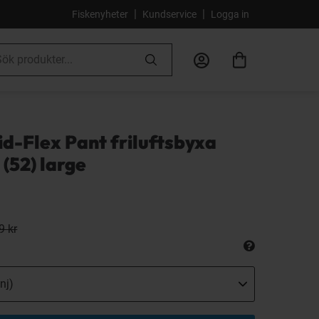
|
|
Fiskenyheter
Kundservice
Logga in
id-Flex Pant friluftsbyxa
 (52) large
9 kr