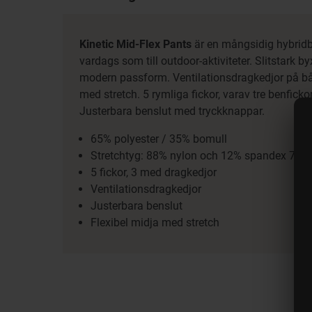
Kinetic Mid-Flex Pants
är en mångsidig hybridb
vardags som till outdoor-aktiviteter. Slitstark 
modern passform. Ventilationsdragkedjor på båd
med stretch. 5 rymliga fickor, varav tre benfick
Justerbara benslut med tryckknappar.
65% polyester / 35% bomull
Stretchtyg: 88% nylon och 12% spandex 70D
5 fickor, 3 med dragkedjor
Ventilationsdragkedjor
Justerbara benslut
Flexibel midja med stretch