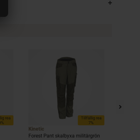
llig rea
Tillfällig rea
9%
7%
Kinetic
Westin
Forest Pant skalbyxa militärgrön
Reel Flex