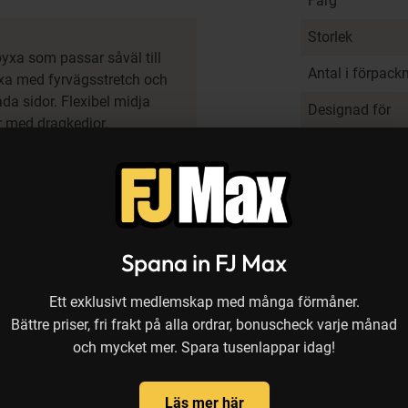
Färg
Storlek
yxa som passar såväl till
Antal i förpack
byxa med fyrvägsstretch och
a sidor. Flexibel midja
Designad för
or med dragkedjor.
För säsong
Vindtät
Vattentäthet
Spana in FJ Max
Andas - ventil
(g/m²/24 h)
Ett exklusivt medlemskap med många förmåner.
Bättre priser, fri frakt på alla ordrar, bonuscheck varje månad
och mycket mer. Spara tusenlappar idag!
Varianter
Läs mer här