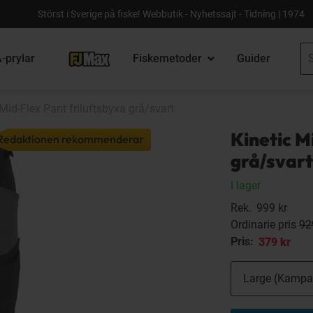
Störst i Sverige på fiske! Webbutik - Nyhetssajt - Tidning | 1974
-prylar
Fiskemetoder
Guider
 Mid-Flex Pant friluftsbyxa grå/svart
Kinetic M
Redaktionen rekommenderar
grå/svart
I lager
Rek.
999 kr
Ordinarie pris
92
Pris:
379 kr