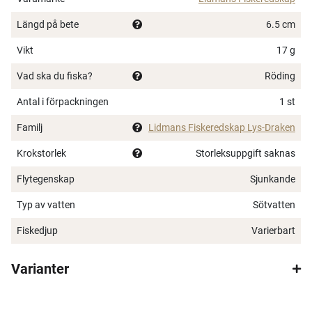
Längd på bete
6.5 cm
Vikt
17 g
Vad ska du fiska?
Röding
Antal i förpackningen
1 st
Familj
Lidmans Fiskeredskap Lys-Draken
Krokstorlek
Storleksuppgift saknas
Flytegenskap
Sjunkande
Typ av vatten
Sötvatten
×
Fiskedjup
Varierbart
Varianter