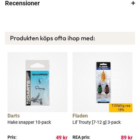
Recensioner
Spana in FJ Max
Ett exklusivt medlemskap med många förmåner.
Bättre priser, fri frakt på alla ordrar, bonuscheck
varje månad och mycket mer. Spara tusenlappar
Produkten köps ofta ihop med:
idag!
Läs mer här
a
Tillfällig rea
18%
Darts
Fladen
Hake snapper 10-pack
Lil' Trouty [7-12 g] 3-pack
L
kr
Pris:
49 kr
REA pris:
89 kr
R