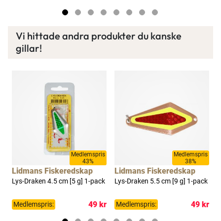
Vi hittade andra produkter du kanske
gillar!
Medlemspris
Medlemspris
Tillfällig rea
43%
38%
9%
ap
Lidmans Fiskeredskap
Lidmans Fiskeredskap
-
Lys-Draken 4.5 cm [5 g] 1-pack
Lys-Draken 5.5 cm [9 g] 1-pack
B
49 kr
49 kr
Medlemspris:
Medlemspris:
kr
P