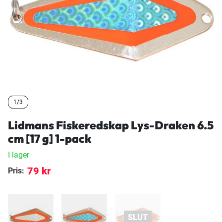
1/3
1/3
1/3
Lidmans Fiskeredskap Lys-Draken 6.5
cm [17 g] 1-pack
I lager
79 kr
Pris: