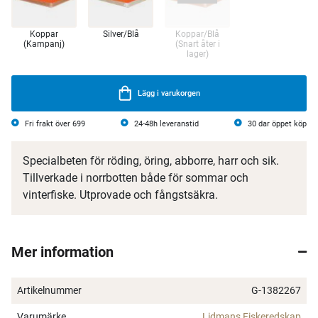
Koppar
Silver/Blå
Koppar/Blå
(Kampanj)
(Snart åter i
lager)
Lägg i varukorgen
Fri frakt över 699
24-48h leveranstid
30 dar öppet köp
Specialbeten för röding, öring, abborre, harr och sik.
Tillverkade i norrbotten både för sommar och
vinterfiske. Utprovade och fångstsäkra.
Mer information
Artikelnummer
G-1382267
Varumärke
Lidmans Fiskeredskap