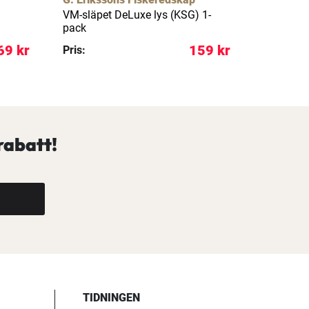
VM-släpet DeLuxe lys (KSG) 1-
VM-släpet
pack
pack
69 kr
159 kr
Pris:
Pris:
rabatt!
TIDNINGEN