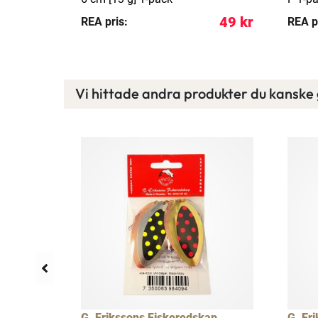
149 kr
49 kr
REA pris:
REA p
Vi hittade andra produkter du kanske g
G. Erikssons Fiskeredskap
G. Er