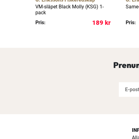
öd (B) 1-
VM-släpet Black Molly (KSG) 1-
Same-
pack
159 kr
189 kr
Pris:
Pris:
Prenum
IN
All