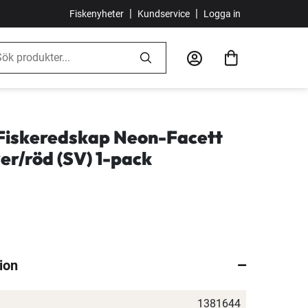
|
|
Fiskenyheter
Kundservice
Logga in
Fiskeredskap Neon-Facett
ver/röd (SV) 1-pack
ion
1381644