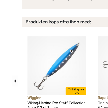
Produkten köps ofta ihop med:
Tillfällig rea
17%
Wiggler
Rapal
r 9-pack
Viking-Herring Pro Staff Collection
Origin
6 cm [13 g] 1-pack
F 1-p