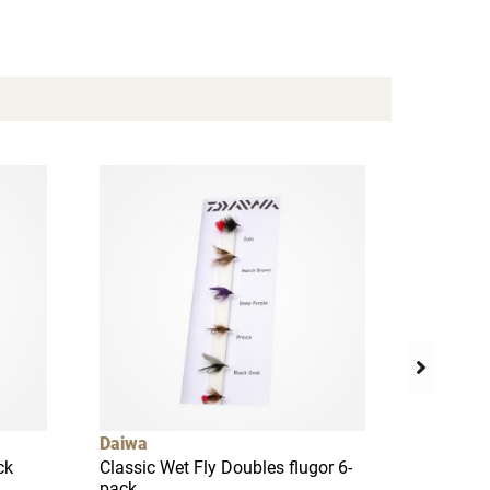
Daiwa
Daiwa
ck
Classic Wet Fly Doubles flugor 6-
Beadhead
pack