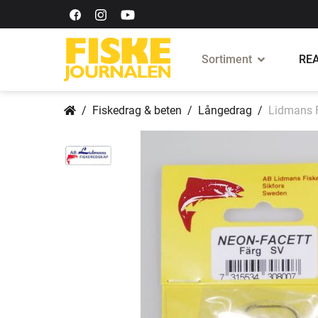
Sortiment
REA
Fiskedrag & beten
Långedrag
Lidmans F