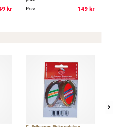
49 kr
149 kr
Pris:
Pris:
G. Erikssons Fiskeredskap
G. Eriks