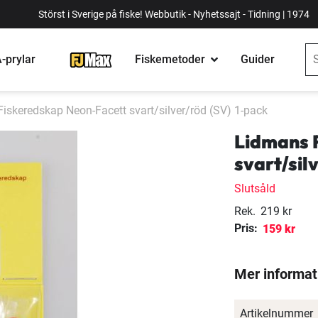
Störst i Sverige på fiske! Webbutik - Nyhetssajt - Tidning | 1974
-prylar
Fiskemetoder
Guider
iskeredskap Neon-Facett svart/silver/röd (SV) 1-pack
Lidmans 
svart/sil
Slutsåld
Rek.
219 kr
Pris:
159 kr
Mer informat
Artikelnummer