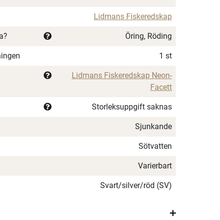
Lidmans Fiskeredskap
ka?
Öring, Röding
ningen
1 st
Lidmans Fiskeredskap Neon-
Facett
Storleksuppgift saknas
Sjunkande
Sötvatten
Varierbart
Svart/silver/röd (SV)