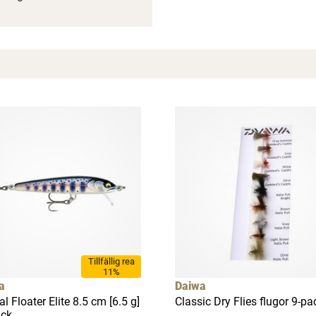
Tillfällig rea
11%
a
Daiwa
al Floater Elite 8.5 cm [6.5 g]
Classic Dry Flies flugor 9-pa
ack