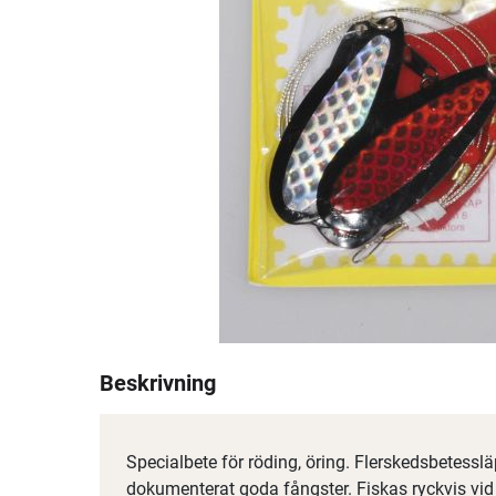
Beskrivning
Specialbete för röding, öring. Flerskedsbetessl
dokumenterat goda fångster. Fiskas ryckvis vi