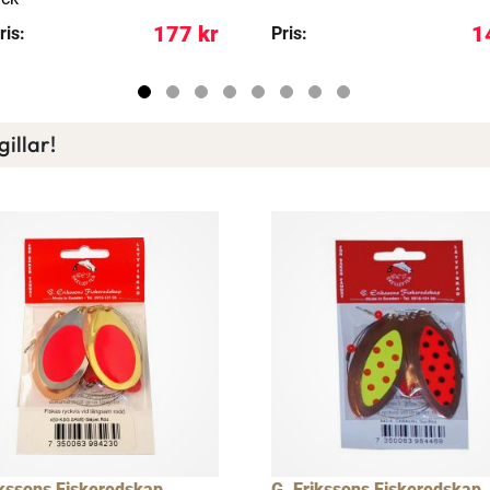
177 kr
1
ris:
Pris:
illar!
ikssons Fiskeredskap
G. Erikssons Fiskeredskap