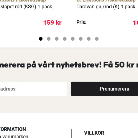
släpet röd (KSG) 1-pack
Caravan gul/röd (K) 1-pack
159 kr
1
Pris:
erera på vårt nyhetsbrev! Få
50 kr 
Prenumerera
FORMATION
VILLKOR
a varumärken