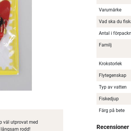
Varumärke
Vad ska du fis
Antal i förpack
Familj
Krokstorlek
Flytegenskap
Typ av vatten
Fiskedjup
Färg på bete
äp väl utprovat med
Recensioner
d långsam rodd!