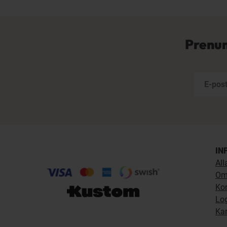
Prenum
IN
All
Om
Ko
Lo
Kar