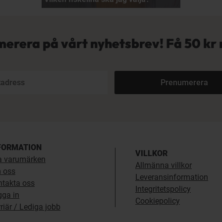
erera på vårt nyhetsbrev! Få
50 kr 
Prenumerera
FORMATION
VILLKOR
a varumärken
Allmänna villkor
 oss
Leveransinformation
ntakta oss
Integritetspolicy
gga in
Cookiepolicy
riär / Lediga jobb