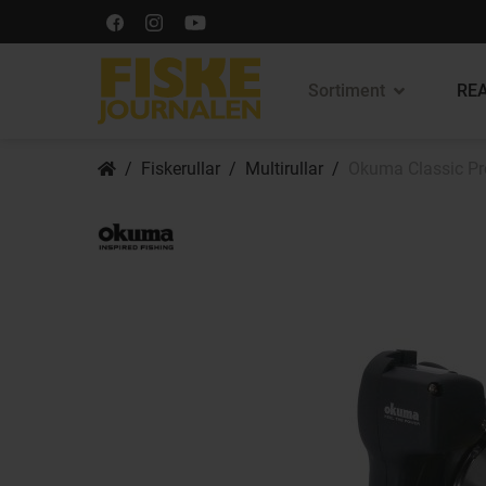
Sortiment
REA
Fiskerullar
Multirullar
Okuma Classic Pro