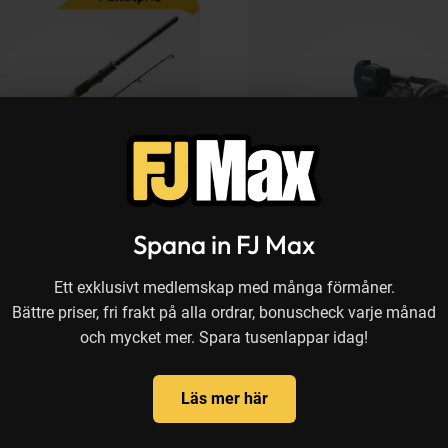
Tillfällig rea
Tillfä
26%
1
e Gear, Shimano
Okuma
Spana in FJ Max
er V2 + Vanford FA
Classic Pro XPD-20Da Line
set 8'6" -100 g inkl. flätlina
Counter trollingrulle högerv
Ett exklusivt medlemskap med många förmåner.
4 077 kr
8
ris:
REA pris:
Bättre priser, fri frakt på alla ordrar, bonuscheck varje månad
och mycket mer. Spara tusenlappar idag!
Läs mer här
illar!