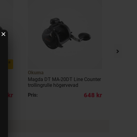
×
llig rea
5%
Okuma
Okuma
Magda DT MA-20DT Line Counter
Magda D
evad
trollingrulle högervevad
Counter t
49 kr
648 kr
Pris:
Pris: