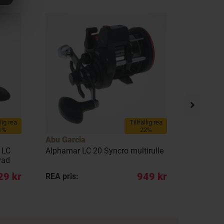
llig rea
Tillfällig rea
1%
22%
Abu Garcia
Abu Garc
 LC
Alphamar LC 20 Syncro multirulle
Ambassa
vad
Special L
29 kr
949 kr
REA pris:
REA pris: