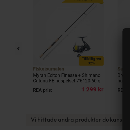
Tillfällig rea
32%
Fiskejournalen
Savag
 g] 1-pack
Myran Eciton Finesse + Shimano
Brows
Catana FE haspelset 7'6" 20-60 g
haspel
1 299 kr
99 kr
REA pris:
REA p
Vi hittade andra produkter du kanske g