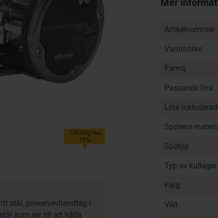
Mer informat
Artikelnummer
Varumärke
Familj
Passande lina
Lina inkluderad
Spolens materi
Tillfällig rea
15%
Spötyp
Typ av kullager
Färg
ritt stål, powervevhandtag i
Vikt
tål som ser till att hålla