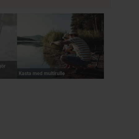
gör
Kasta med multirulle