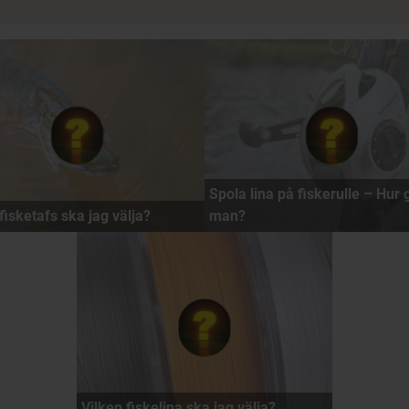
Spola lina på fiskerulle – Hur 
fisketafs ska jag välja?
man?
Vilken fiskelina ska jag välja?