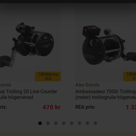
Tillfällig rea
Tillfä
16%
2
arcia
Abu Garcia
al Trolling 20 Line Counter
Ambassadeur 7000i Trolling
rulle högervevad
(meter) trollingrulle högerve
470 kr
1 3
ris:
REA pris: