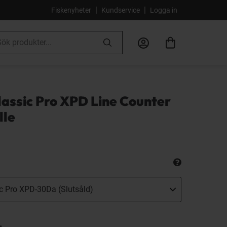
|
|
Fiskenyheter
Kundservice
Logga in
assic Pro XPD Line Counter
lle