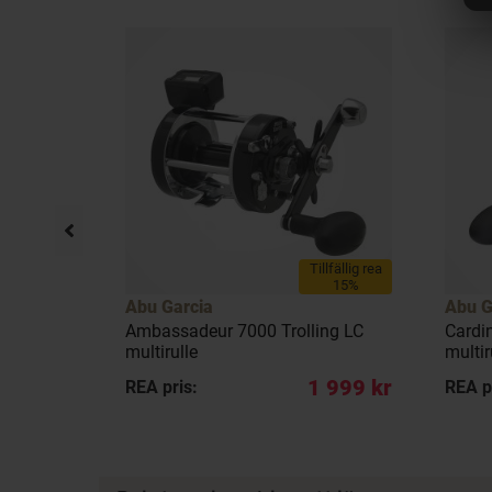
llfällig rea
Tillfällig rea
35%
15%
Abu Garcia
Abu G
gervevad
Ambassadeur 7000 Trolling LC
Cardin
multirulle
multi
527 kr
1 999 kr
REA pris:
REA p