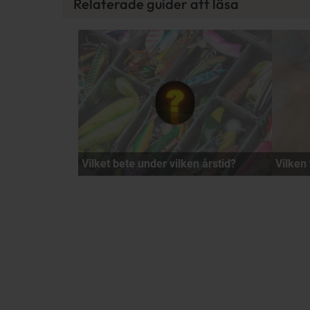
Relaterade guider att läsa
Vilket bete under vilken årstid?
Vilken 