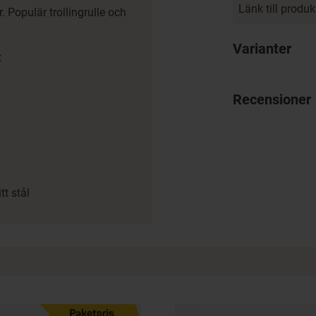
Länk till produ
 Populär trollingrulle och
Varianter
t
Recensioner
t stål