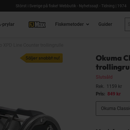
Störst i Sverige på fiske! Webbutik - Nyhetssajt - Tidning | 1974
-prylar
Fiskemetoder
Guider
 XPD Line Counter trollingrulle
Okuma Cl
Säljer snabbt nu!
trollingru
Slutsåld
Rek.
1159 kr
Pris:
849 kr