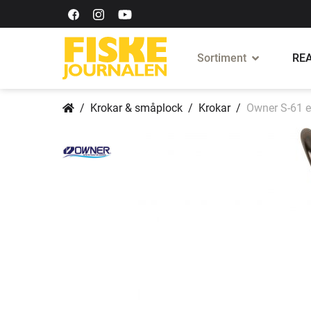
Sortiment
REA
Krokar & småplock
Krokar
Owner S-61 e