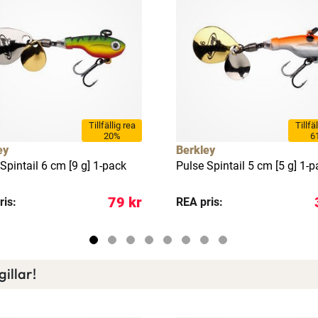
Ett exklusivt medlemskap med många förmåner.
Bättre priser, fri frakt på alla ordrar, bonuscheck varje månad
och mycket mer. Spara tusenlappar idag!
Läs mer här
Tillfällig rea
Tillfä
20%
6
ey
Berkley
Spintail 6 cm [9 g] 1-pack
Pulse Spintail 5 cm [5 g] 1-
79 kr
ris:
REA pris:
illar!