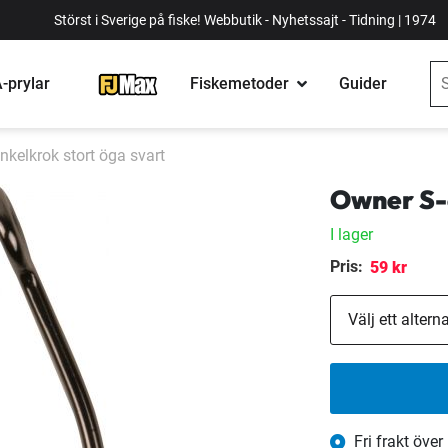
Störst i Sverige på fiske! Webbutik - Nyhetssajt - Tidning | 1974
-prylar
Fiskemetoder
Guider
nkelkrok stort öga svart
Owner S-6
I lager
Pris:
59 kr
Fri frakt över