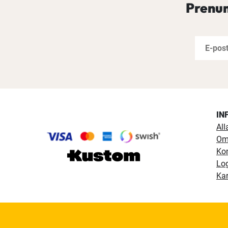
Prenum
IN
All
Om
Ko
Lo
Kar