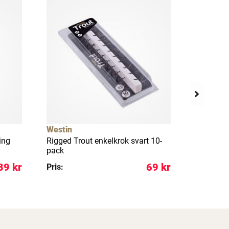
Westin
Westin
ing
Rigged Trout enkelkrok svart 10-
Rigged T
pack
7-pack
89 kr
69 kr
Pris:
Pris: