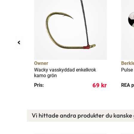
llfällig rea
12%
Owner
Berkl
 cm [7 g]
Wacky vasskyddad enkelkrok
Pulse 
kamo grön
105 kr
69 kr
Pris:
REA p
Vi hittade andra produkter du kanske g