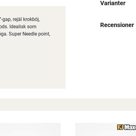
Varianter
gap, rejäl krokböj,
Recensioner
gods. Idealisk som
öga. Super Needle point,
Spana in FJ Max