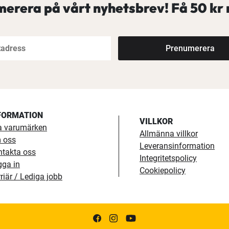
erera på vårt nyhetsbrev! Få
50 kr 
Prenumerera
FORMATION
VILLKOR
a varumärken
Allmänna villkor
 oss
Leveransinformation
ntakta oss
Integritetspolicy
gga in
Cookiepolicy
riär / Lediga jobb