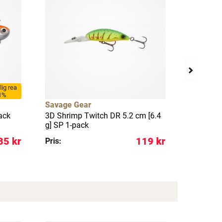
llig rea
1%
Savage Gear
Savage 
pack
3D Shrimp Twitch DR 5.2 cm [6.4
3D Shrim
g] SP 1-pack
g] SP 1-p
35 kr
119 kr
Pris:
Pris: