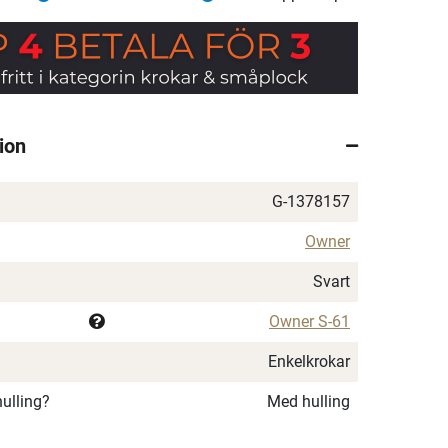
ion
G-1378157
Owner
Svart
Owner S-61
Enkelkrokar
hulling?
Med hulling